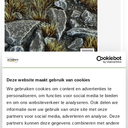
GAMERS GRASS
Burned Tufts Small Tuft 6mm - GG6-BURs
Deze website maakt gebruik van cookies
We gebruiken cookies om content en advertenties te
€5,40
personaliseren, om functies voor social media te bieden
Niet op voorraad
en om ons websiteverkeer te analyseren. Ook delen we
informatie over uw gebruik van onze site met onze
partners voor social media, adverteren en analyse. Deze
partners kunnen deze gegevens combineren met andere