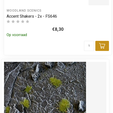
WOODLAND SCENICS
Accent Shakers - 2x - FS646
€8,30
Op voorraad
Toe