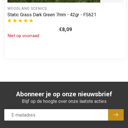
WOODLAND SCENICS
Static Grass Dark Green 7mm - 42gr - FS621
€8,09
Niet op voorraad
Abonneer je op onze nieuwsbrief
Blijf op de hoogte over onze laatste acties
Abon