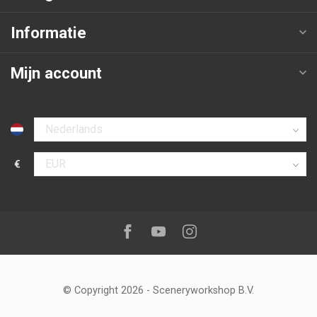
Informatie
Mijn account
Selecteer taal
€
Selecteer valuta
Volg ons op:
Facebook
Youtube
Instagram
© Copyright 2026
-
Sceneryworkshop B.V.