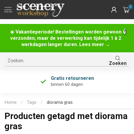
0
MENU
☀️ Vakantieperiode! Bestellingen worden gewoon
verzonden, maar de verwerking kan tijdelijk 1 à 2
werkdagen langer duren. Lees meer →
Zoeken
Uniek assortiment
én de grootste van Nederland!
Home
/
Tags
/
diorama gras
Producten getagd met diorama
gras