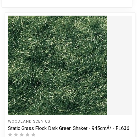
WOODLAND SCENICS
Static Grass Flock Dark Green Shaker - 945cmÂ³ - FL636