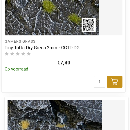
GAMERS GRASS
Tiny Tufts Dry Green 2mm - GGTT-DG
€7,40
Op voorraad
Toev