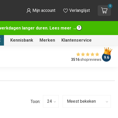
0
Mijn account
Verlanglijst
2 werkdagen langer duren. Lees meer →
E
Kennisbank
Merken
Klantenservice
9.6
3516
shopreviews
Toon: