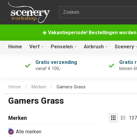
Zoekterm
☀️ Vakantieperiode! Bestellingen worden
Home
Verf
Penselen
Airbrush
Scenery
Gratis verzending
Gratis 
vanaf € 100,-
binnen 6
Home
/
Merken
/
Gamers Grass
Gamers Grass
137
Merken
Alle merken