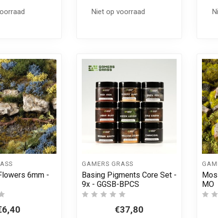
voorraad
Niet op voorraad
N
ASS
GAMERS GRASS
GAM
Flowers 6mm -
Basing Pigments Core Set -
Moss
9x - GGSB-BPCS
MO
€6,40
€37,80