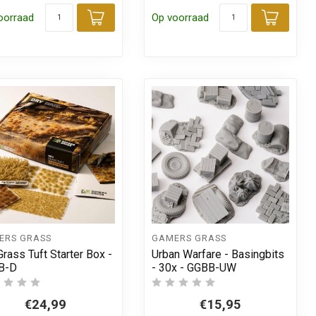
oorraad
Op voorraad
 aan winkelwagen
Toevoegen aan winkelwagen
Toevo
ERS GRASS
GAMERS GRASS
Grass Tuft Starter Box -
Urban Warfare - Basingbits
B-D
- 30x - GGBB-UW
€24,99
€15,95