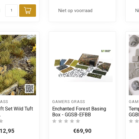
d
Niet op voorraad
N
Toevoegen aan winkelwagen
ASS
GAMERS GRASS
GAM
ft Set Wild Tuft
Enchanted Forest Basing
Temp
L
Box - GGSB-EFBB
GGB
12,95
€69,90