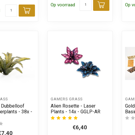
Op voorraad
Op v
Toevoegen
d
Toevoegen aan winkelwagen
ASS
GAMERS GRASS
GAM
- Dubbelloof
Alien Rosette - Laser
Gold
erplants - 38x -
Plants - 14x - GGLP-AR
Basi
€6,40
€7,40