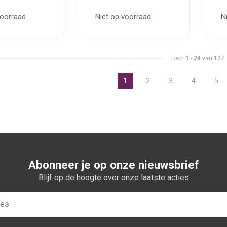
voorraad
Niet op voorraad
N
Toon
1
-
24
van 137
1
2
3
4
5
Abonneer je op onze nieuwsbrief
Blijf op de hoogte over onze laatste acties