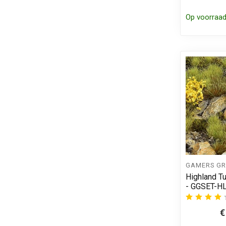
Op voorraa
GAMERS GR
Highland Tu
- GGSET-H
€