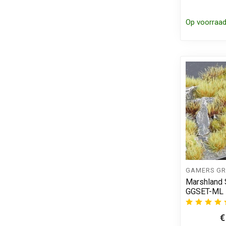
Op voorraa
GAMERS GR
Marshland S
GGSET-ML
€