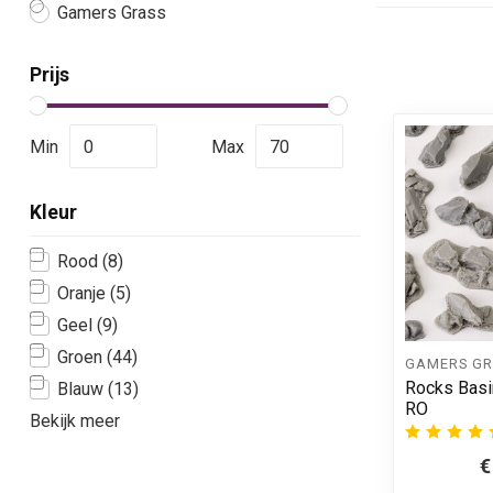
Gamers Grass
Prijs
Min
Max
Kleur
Rood
(8)
Oranje
(5)
Geel
(9)
Groen
(44)
GAMERS GR
Rocks Basi
Blauw
(13)
RO
Bekijk meer
€