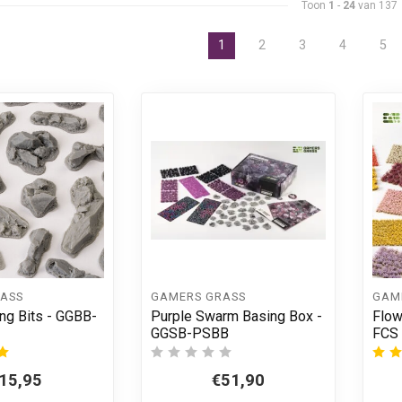
Toon
1
-
24
van 137
1
2
3
4
5
ASS
GAMERS GRASS
GAM
ng Bits - GGBB-
Purple Swarm Basing Box -
Flow
GGSB-PSBB
FCS
15,95
€51,90