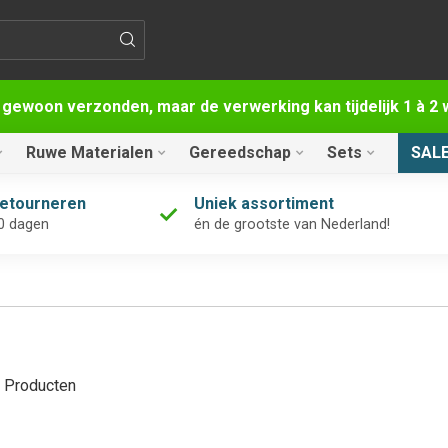
 gewoon verzonden, maar de verwerking kan tijdelijk 1 à 
Ruwe Materialen
Gereedschap
Sets
SAL
retourneren
Uniek assortiment
0 dagen
én de grootste van Nederland!
Producten