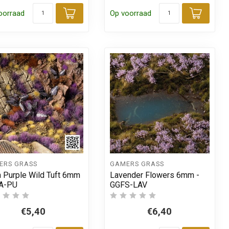
oorraad
Op voorraad
 aan winkelwagen
Toevoegen aan winkelwagen
Toevo
ERS GRASS
GAMERS GRASS
n Purple Wild Tuft 6mm
Lavender Flowers 6mm -
GA-PU
GGFS-LAV
€5,40
€6,40