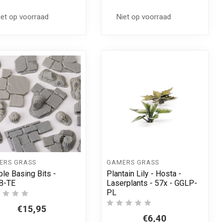
iet op voorraad
Niet op voorraad
ERS GRASS
GAMERS GRASS
le Basing Bits -
Plantain Lily - Hosta -
B-TE
Laserplants - 57x - GGLP-
PL
€15,95
€6,40