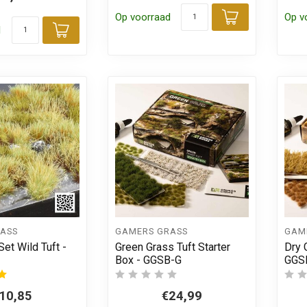
Op voorraad
Op v
Toevoegen
d
Toevoegen aan winkelwagen
ASS
GAMERS GRASS
GAM
et Wild Tuft -
Green Grass Tuft Starter
Dry 
Box - GGSB-G
GGS
10,85
€24,99