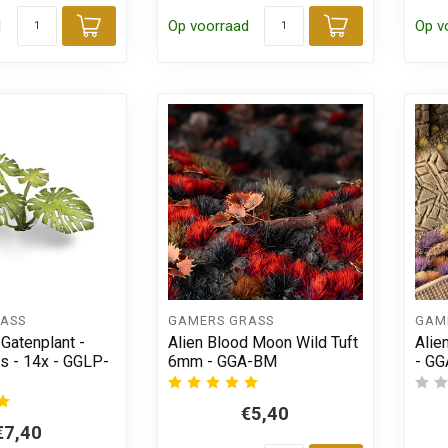
d
Op voorraad
Op v
Toevoegen aan winkelwagen
Toevoegen
ASS
GAMERS GRASS
GAM
Gatenplant -
Alien Blood Moon Wild Tuft
Alie
s - 14x - GGLP-
6mm - GGA-BM
- G
€5,40
€7,40