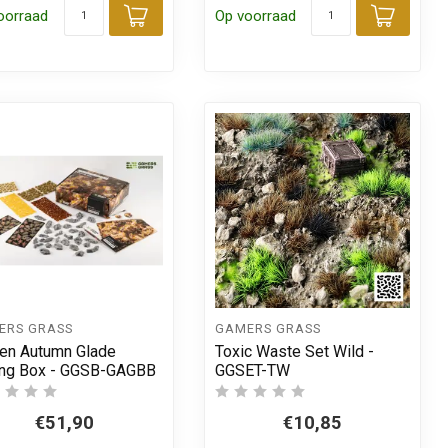
oorraad
Op voorraad
 aan winkelwagen
Toevoegen aan winkelwagen
Toevo
ERS GRASS
GAMERS GRASS
en Autumn Glade
Toxic Waste Set Wild -
ng Box - GGSB-GAGBB
GGSET-TW
€51,90
€10,85