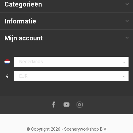
Categorieën
Informatie
Mijn account
Selecteer taal
€
Selecteer valuta
Volg ons op:
Facebook
Youtube
Instagram
© Copyright 2026
-
Sceneryworkshop B.V.