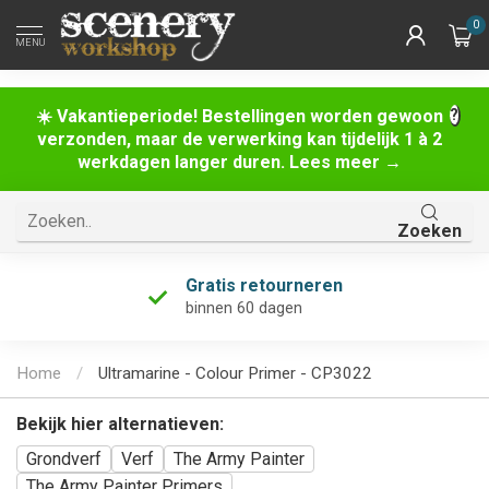
0
MENU
☀️ Vakantieperiode! Bestellingen worden gewoon
verzonden, maar de verwerking kan tijdelijk 1 à 2
werkdagen langer duren. Lees meer →
Zoeken
Gratis retourneren
binnen 60 dagen
Home
/
Ultramarine - Colour Primer - CP3022
Bekijk hier alternatieven:
Grondverf
Verf
The Army Painter
The Army Painter Primers