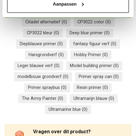
Aanpassen
Acryl primer
(0)
Army blue paint
(0)
Citadel alternatief
(0)
CP3022 color
(0)
CP3022 kleur
(0)
Deep blue primer
(0)
Diepblauwe primer
(0)
fantasy figuur verf
(0)
Harsgrondverf
(0)
Hobby Primer
(0)
Leger blauwe verf
(0)
Model building primer
(0)
modelbouw grondverf
(0)
Primer spray can
(0)
Primer spraybus
(0)
Resin primer
(0)
The Army Painter
(0)
Ultramarijn blauw
(0)
Ultramarine blue
(0)
Vragen over dit product?