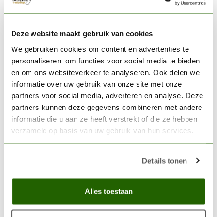
MILLIPUT
Milliput Yellow-Grey - MIL
01
€7,20
Deze website maakt gebruik van cookies
We gebruiken cookies om content en advertenties te
Op voorraad
personaliseren, om functies voor social media te bieden
en om ons websiteverkeer te analyseren. Ook delen we
THE ARMY PAINTER
informatie over uw gebruik van onze site met onze
The Army Painter Hobby
partners voor social media, adverteren en analyse. Deze
Drybrush - BR7015
€4,82
partners kunnen deze gegevens combineren met andere
Op voorraad
informatie die u aan ze heeft verstrekt of die ze hebben
verzameld op basis van uw gebruik van hun services.
THE ARMY PAINTER
The Army Painter
Details tonen
Greenskin - Colour Primer -
€12,45
CP3014
Alles toestaan
Niet op voorraad