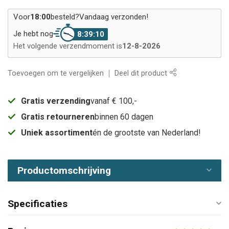
Voor
18:00
besteld?
Vandaag verzonden!
Je hebt nog
8:39:10
Het volgende verzendmoment is
12-8-2026
Toevoegen om te vergelijken
Deel dit product
Gratis verzending
vanaf € 100,-
Gratis retourneren
binnen 60 dagen
Uniek assortiment
én de grootste van Nederland!
Productomschrijving
Specificaties