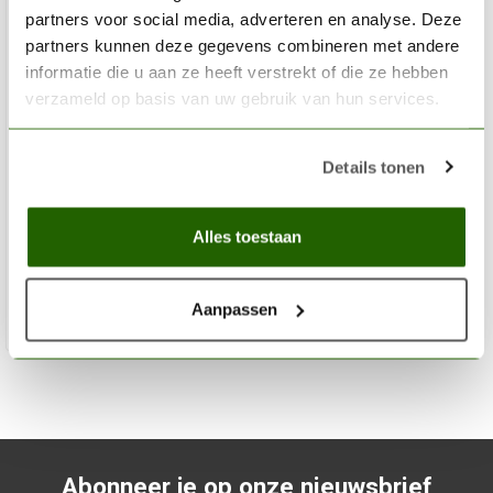
partners voor social media, adverteren en analyse. Deze
partners kunnen deze gegevens combineren met andere
informatie die u aan ze heeft verstrekt of die ze hebben
verzameld op basis van uw gebruik van hun services.
THE ARMY PAINTER
Details tonen
Ultramarine - Colour Primer - CP3022
€13,53
Alles toestaan
Op voorraad
Aanpassen
Toev
Abonneer je op onze nieuwsbrief