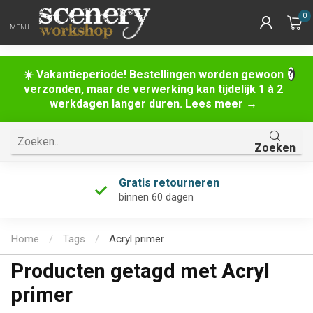
0
MENU
☀️ Vakantieperiode! Bestellingen worden gewoon
verzonden, maar de verwerking kan tijdelijk 1 à 2
werkdagen langer duren. Lees meer →
Zoeken
Gratis retourneren
binnen 60 dagen
Home
/
Tags
/
Acryl primer
Producten getagd met Acryl
primer