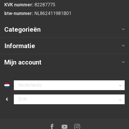
KVK nummer:
82287775
btw-nummer:
NL862411981B01
Categorieën
Informatie
Mijn account
Selecteer taal
€
Selecteer valuta
Volg ons op:
Facebook
Youtube
Instagram