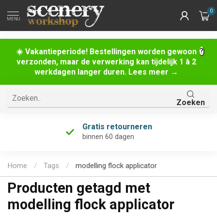
0
MENU
☀️ Vakantieperiode! Bestellingen worden gewoon
verzonden, maar de verwerking kan tijdelijk 1 à 2
werkdagen langer duren. Lees meer →
Zoeken
Gratis retourneren
binnen 60 dagen
Home
/
Tags
/
modelling flock applicator
Producten getagd met
modelling flock applicator