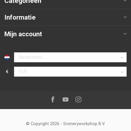
Categorieën
Informatie
Mijn account
Selecteer taal
€
Selecteer valuta
Volg ons op:
Facebook
Youtube
Instagram
© Copyright 2026
-
Sceneryworkshop B.V.