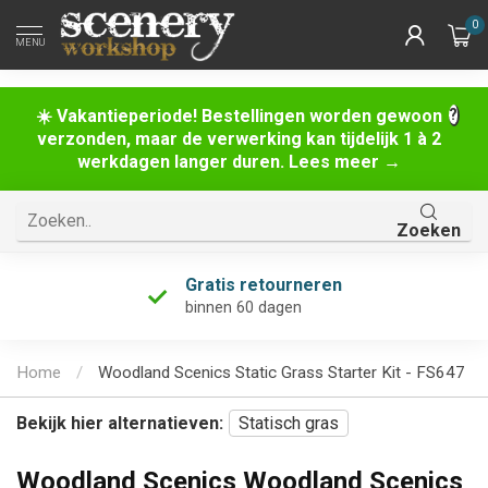
0
MENU
☀️ Vakantieperiode! Bestellingen worden gewoon
verzonden, maar de verwerking kan tijdelijk 1 à 2
werkdagen langer duren. Lees meer →
Zoeken
Gratis retourneren
binnen 60 dagen
Home
/
Woodland Scenics Static Grass Starter Kit - FS647
Bekijk hier alternatieven:
Statisch gras
Woodland Scenics Woodland Scenics