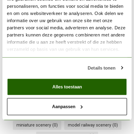
personaliseren, om functies voor social media te bieden
Niet op voorraad
en om ons websiteverkeer te analyseren. Ook delen we
informatie over uw gebruik van onze site met onze
THE ARMY PAINTER
partners voor social media, adverteren en analyse. Deze
The Army Painter Matt
partners kunnen deze gegevens combineren met andere
White - Colour Primer -
€11,69
informatie die u aan ze heeft verstrekt of die ze hebben
CP3002
verzameld op basis van uw gebruik van hun services.
Op voorraad
Details tonen
diorama gras effect
(0)
diorama grass effect
(0)
Alles toestaan
flocking applicator
(0)
gras applicator set
(0)
gras strooier kit
(0)
grass flocking set
(0)
Aanpassen
hobby scenery grass
(0)
landschap bouwpakket
(0)
miniature scenery
(0)
model railway scenery
(0)