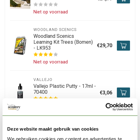
Niet op voorraad
WOODLAND SCENICS
Woodland Scenics
Learning Kit Trees (Bomen)
€29,70
- LK953
Niet op voorraad
VALLEJO
Vallejo Plastic Putty - 17ml -
70400
€3,06
Niet op voorraad
WOODLAND SCENICS
Deze website maakt gebruik van cookies
Woodland Scenics Spray-
Tac - 236 ml - FS645
€11,90
We gebruiken cookies om content en advertenties te