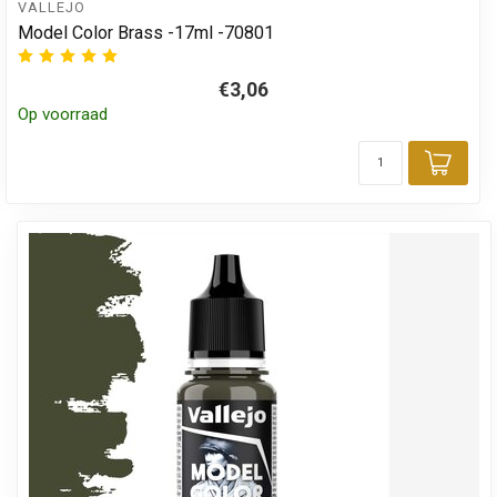
VALLEJO
Model Color Brass -17ml -70801
€3,06
Op voorraad
Toev