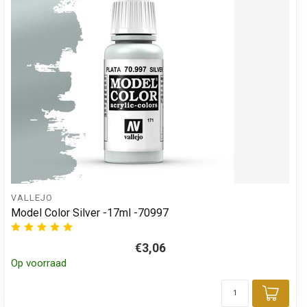
VALLEJO
Model Color Silver -17ml -70997
€3,06
Op voorraad
Toev