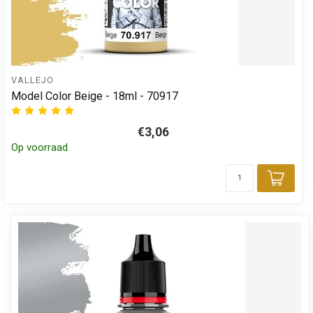
VALLEJO
Model Color Beige - 18ml - 70917
€3,06
Op voorraad
Toev