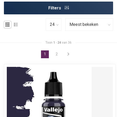
Filters
Toon
1
-
24
van 36
1
2