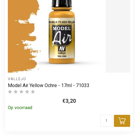
VALLEJO
Model Air Yellow Ochre - 17ml - 71033
€3,20
Op voorraad
Toe