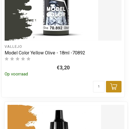
VALLEJO
Model Color Yellow Olive - 18ml -70892
€3,20
Op voorraad
Toev