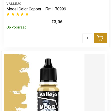
VALLEJO
Model Color Copper -17ml -70999
€3,06
Op voorraad
Toe