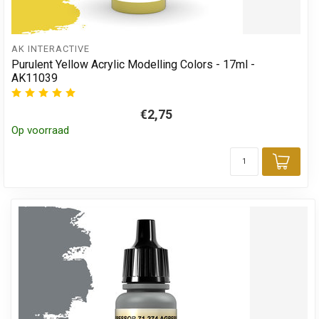
AK INTERACTIVE
Purulent Yellow Acrylic Modelling Colors - 17ml -
AK11039
€2,75
Op voorraad
Toev