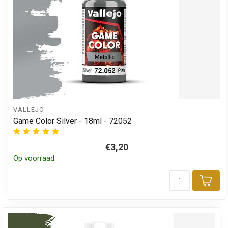
VALLEJO
Game Color Silver - 18ml - 72052
€3,20
Op voorraad
Toe