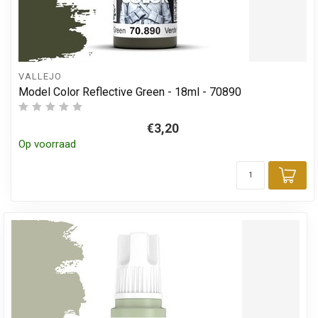
VALLEJO
Model Color Reflective Green - 18ml - 70890
€3,20
Op voorraad
Toe