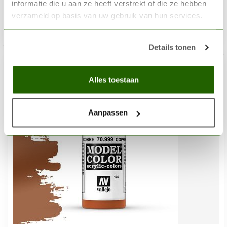
informatie die u aan ze heeft verstrekt of die ze hebben
Op voorraad
verzameld op basis van uw gebruik van hun services.
Toev
Details tonen
Alles toestaan
Aanpassen