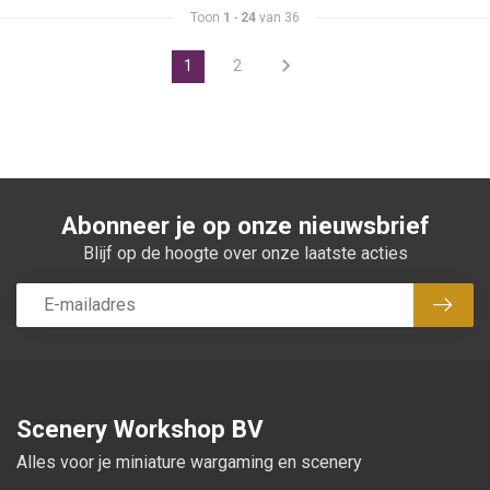
Toon
1
-
24
van 36
1
2
Abonneer je op onze nieuwsbrief
Blijf op de hoogte over onze laatste acties
Abon
Scenery Workshop BV
Alles voor je miniature wargaming en scenery