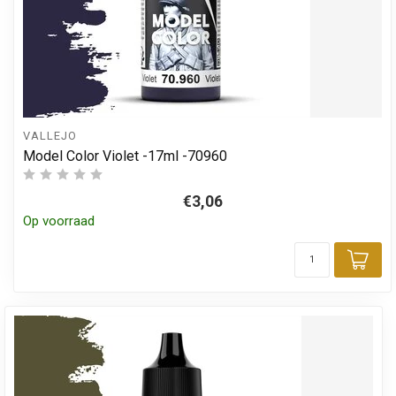
VALLEJO
Model Color Violet -17ml -70960
€3,06
Op voorraad
Toe