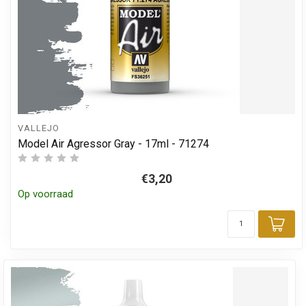
VALLEJO
Model Air Agressor Gray - 17ml - 71274
€3,20
Op voorraad
Toe