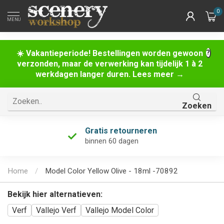
0
MENU
☀️ Vakantieperiode! Bestellingen worden gewoon
verzonden, maar de verwerking kan tijdelijk 1 à 2
werkdagen langer duren. Lees meer →
Zoeken
Gratis retourneren
binnen 60 dagen
Home
/
Model Color Yellow Olive - 18ml -70892
Bekijk hier alternatieven:
Verf
Vallejo Verf
Vallejo Model Color