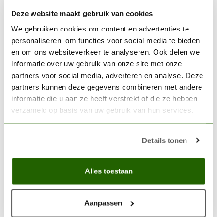
Niet op voorraad
Deze website maakt gebruik van cookies
VALLEJO
We gebruiken cookies om content en advertenties te
Vallejo Model Color Ivory -
personaliseren, om functies voor social media te bieden
18ml - 70918
€2,89
en om ons websiteverkeer te analyseren. Ook delen we
informatie over uw gebruik van onze site met onze
Niet op voorraad
partners voor social media, adverteren en analyse. Deze
partners kunnen deze gegevens combineren met andere
VALLEJO
informatie die u aan ze heeft verstrekt of die ze hebben
Vallejo Model Color Green
verzameld op basis van uw gebruik van hun services.
Grey - 18ml -70886
€3,06
Op voorraad
Details tonen
Alles toestaan
18ml paint
(0)
18ml verf
(0)
Acryl verf
(0)
Acrylic paint
(0)
Eyedropper bottle
(0)
Aanpassen
Eyedropper flesje
(0)
Grey Green paint
(0)