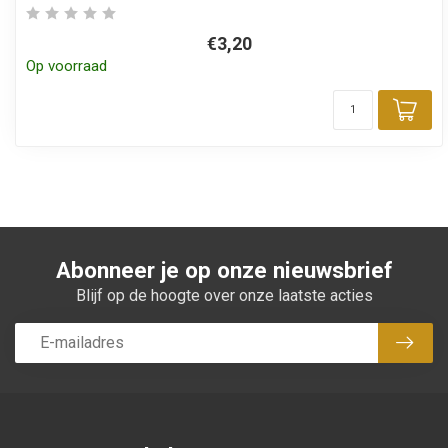
€3,20
Op voorraad
Toe
Abonneer je op onze nieuwsbrief
Blijf op de hoogte over onze laatste acties
Abon