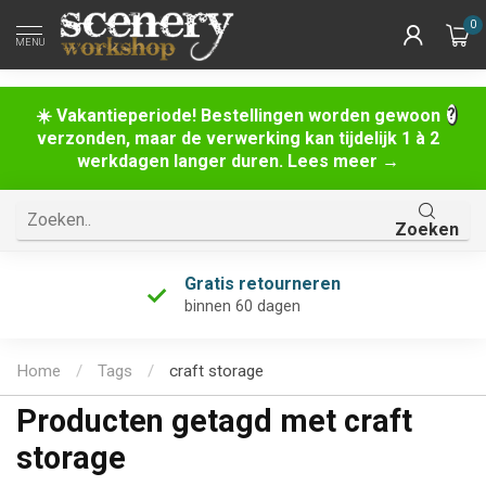
0
MENU
☀️ Vakantieperiode! Bestellingen worden gewoon
verzonden, maar de verwerking kan tijdelijk 1 à 2
werkdagen langer duren. Lees meer →
Zoeken
Gratis retourneren
binnen 60 dagen
Home
/
Tags
/
craft storage
Producten getagd met craft
storage