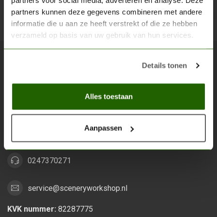
partners voor social media, adverteren en analyse. Deze
partners kunnen deze gegevens combineren met andere
Abon
informatie die u aan ze heeft verstrekt of die ze hebben
verzameld op basis van uw gebruik van hun services.
Details tonen
Scenery Workshop BV
Alles voor je miniature wargaming en scenery
Alles toestaan
Grootstalselaan 46
6533 KK Nijmegen
Aanpassen
Nederland
0247370271
service@sceneryworkshop.nl
KVK nummer:
82287775