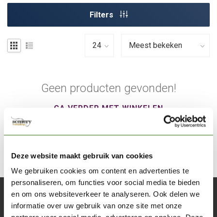
Filters
Geen producten gevonden!
GA VERDER MET WINKELEN
Deze website maakt gebruik van cookies
We gebruiken cookies om content en advertenties te
personaliseren, om functies voor social media te bieden
en om ons websiteverkeer te analyseren. Ook delen we
Abonneer je op onze nieuwsbrief
informatie over uw gebruik van onze site met onze
Blijf op de hoogte over onze laatste acties