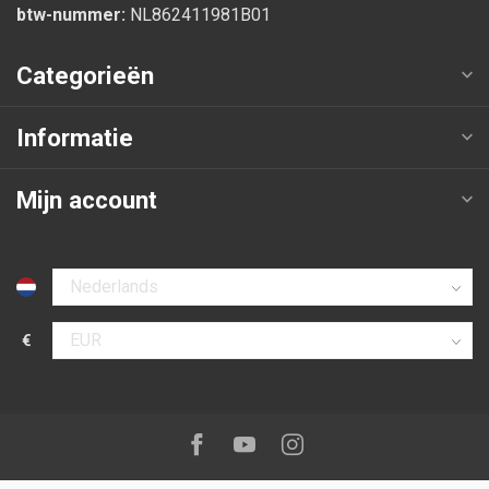
btw-nummer:
NL862411981B01
Categorieën
Informatie
Mijn account
Selecteer taal
€
Selecteer valuta
Volg ons op:
Facebook
Youtube
Instagram