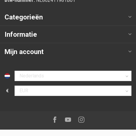
btw-nummer:
NL862411981B01
Categorieën
Informatie
Mijn account
Selecteer taal
€
Selecteer valuta
Volg ons op:
Facebook
Youtube
Instagram