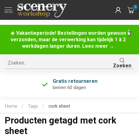
0
MENU
☀️ Vakantieperiode! Bestellingen worden gewoon
verzonden, maar de verwerking kan tijdelijk 1 à 2
werkdagen langer duren. Lees meer →
Zoeken
Uniek assortiment
én de grootste van Nederland!
Home
/
Tags
/
cork sheet
Producten getagd met cork
sheet