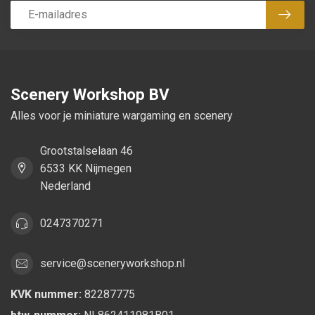
Abon
Scenery Workshop BV
Alles voor je miniature wargaming en scenery
Grootstalselaan 46
6533 KK Nijmegen
Nederland
0247370271
service@sceneryworkshop.nl
KVK nummer:
82287775