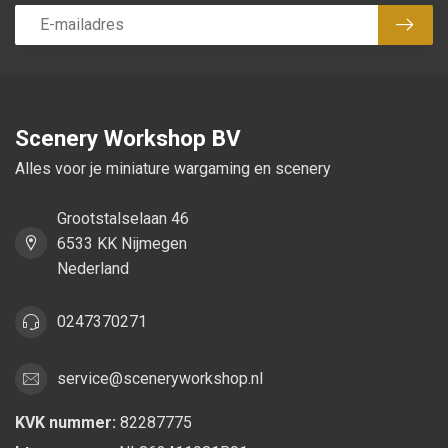
Abon
Scenery Workshop BV
Alles voor je miniature wargaming en scenery
Grootstalselaan 46
6533 KK Nijmegen
Nederland
0247370271
service@sceneryworkshop.nl
KVK nummer:
82287775