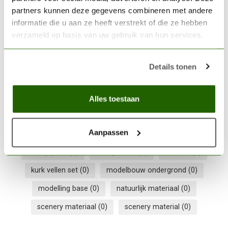
partners kunnen deze gegevens combineren met andere
Niet op voorraad
informatie die u aan ze heeft verstrekt of die ze hebben
verzameld op basis van uw gebruik van hun services.
1mm dikte
(0)
20x30 cm
(0)
2mm dikte
(0)
Details tonen
3mm dikte
(0)
3mm thickness
(0)
AK interactive
(0)
cork sheet
(0)
Alles toestaan
cork sheets pack
(0)
diorama base
(0)
Aanpassen
diorama basis
(0)
fijne kurk
(0)
fine grain cork
(0)
Hobby plaat
(0)
hobby sheet
(0)
kurk vel
(0)
kurk vellen set
(0)
modelbouw ondergrond
(0)
modelling base
(0)
natuurlijk materiaal
(0)
scenery materiaal
(0)
scenery material
(0)