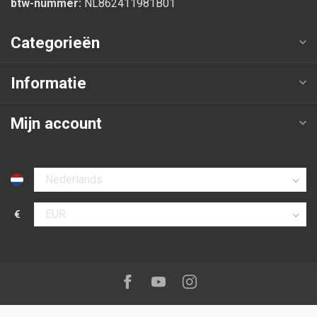
btw-nummer:
NL862411981B01
Categorieën
Informatie
Mijn account
Selecteer taal
€
Selecteer valuta
Volg ons op:
Facebook
Youtube
Instagram