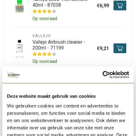
40ml - 87038
€6,99
Op voorraad
VALLEJO
Vallejo Airbrush cleaner -
200ml - 71199
€9,21
Op voorraad
MILLIPUT
Milliput Yellow-Grey - MIL
01
€7,20
Deze website maakt gebruik van cookies
Op voorraad
We gebruiken cookies om content en advertenties te
personaliseren, om functies voor social media te bieden
en om ons websiteverkeer te analyseren. Ook delen we
AK INTERACTIVE
informatie over uw gebruik van onze site met onze
AK interactive Pipettes
Small Size - 12x - AK614
€2,95
partners voor social media, adverteren en analyse. Deze