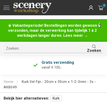
0
MENU
☀️ Vakantieperiode! Bestellingen worden gewoon
verzonden, maar de verwerking kan tijdelijk 1 à 2
werkdagen langer duren. Lees meer →
Zoeken
Gratis verzending
vanaf € 100,-
Home
/
Kurk Vel Fijn - 20cm x 30cm x 1-2-3mm - 3x -
AK8049
Bekijk hier alternatieven:
Kurk