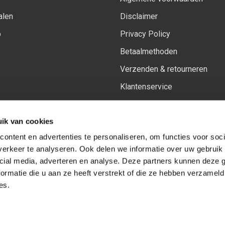
alen
Disclaimer
p
Privacy Policy
Betaalmethoden
Verzenden & retourneren
Klantenservice
Sitemap
ik van cookies
Het vernieuwde Insiders spa
ontent en advertenties te personaliseren, om functies voor soci
erkeer te analyseren. Ook delen we informatie over uw gebruik 
cial media, adverteren en analyse. Deze partners kunnen deze
Volg ons op:
Facebook
Youtube
Instagram
ormatie die u aan ze heeft verstrekt of die ze hebben verzameld
es.
© Copyright 2026
-
Sceneryworkshop B.V.