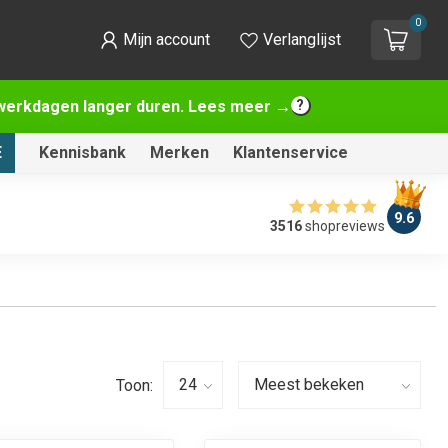
0
Mijn account
Verlanglijst
2 werkdagen langer duren. Lees meer →
E
Kennisbank
Merken
Klantenservice
9.6
3516
shopreviews
Toon: