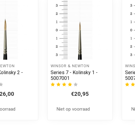
NEWTON
WINSOR & NEWTON
WIN
Kolinsky 2 -
Series 7 - Kolinsky 1 -
Seri
5007001
500
26,00
€20,95
voorraad
Niet op voorraad
N