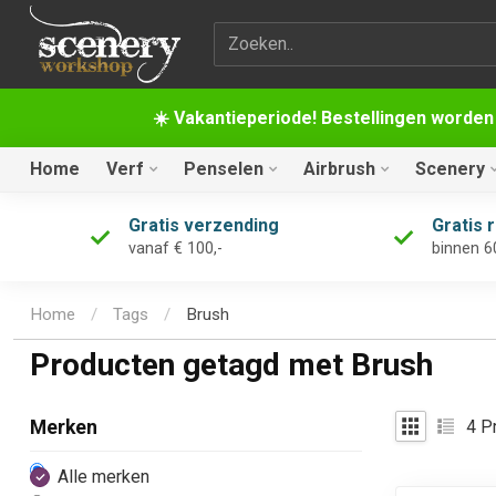
Zoekterm
☀️ Vakantieperiode! Bestellingen worden
Home
Verf
Penselen
Airbrush
Scenery
Gratis verzending
Gratis 
vanaf € 100,-
binnen 6
Home
/
Tags
/
Brush
Producten getagd met Brush
4
Pr
Merken
Alle merken