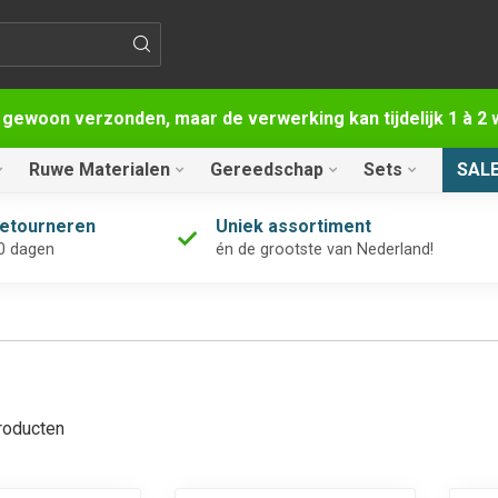
 gewoon verzonden, maar de verwerking kan tijdelijk 1 à 
Ruwe Materialen
Gereedschap
Sets
SAL
retourneren
Uniek assortiment
0 dagen
én de grootste van Nederland!
oducten