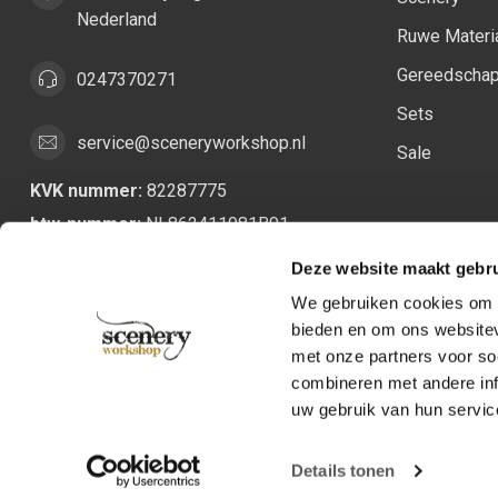
Nederland
Ruwe Materi
Gereedscha
0247370271
Sets
service@sceneryworkshop.nl
Sale
KVK nummer:
82287775
btw-nummer:
NL862411981B01
Deze website maakt gebru
We gebruiken cookies om c
bieden en om ons websitev
met onze partners voor so
combineren met andere inf
uw gebruik van hun servic
Details tonen