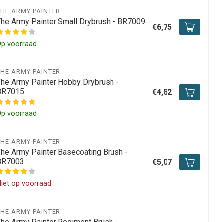
THE ARMY PAINTER
The Army Painter Small Drybrush - BR7009
€6,75
Op voorraad
THE ARMY PAINTER
The Army Painter Hobby Drybrush -
BR7015
€4,82
Op voorraad
THE ARMY PAINTER
The Army Painter Basecoating Brush -
BR7003
€5,07
iet op voorraad
THE ARMY PAINTER
The Army Painter Regiment Brush -