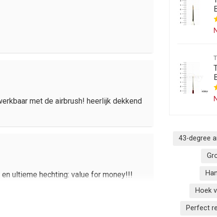
N
N
werkbaar met de airbrush! heerlijk dekkend
43-degree 
Gr
Han
 en ultieme hechting: value for money!!!
Hoek v
Perfect r