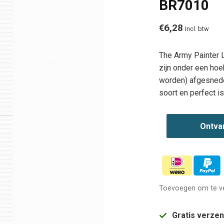
BR7010
€6,28
Incl. btw
The Army Painter 
zijn onder een hoe
worden) afgesneden
soort en perfect is
Ontva
Toevoegen om te ve
Gratis verze