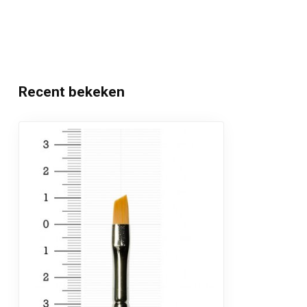
Geplaatst op 22 September 2014 at 19:01
fantastisch verwerkbaar met de airbrush!. fantastisch ver
en ultieme hechting: value for money!!!
Recent bekeken