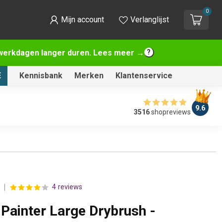
0
Mijn account
Verlanglijst
2 werkdagen langer duren. Lees meer →
E
Kennisbank
Merken
Klantenservice
9.6
3516
shopreviews
4 reviews
Painter Large Drybrush -