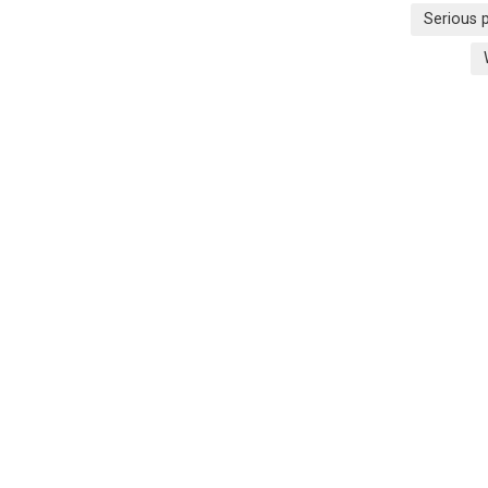
Serious 
werkbaar met de airbrush! heerlijk dekkend