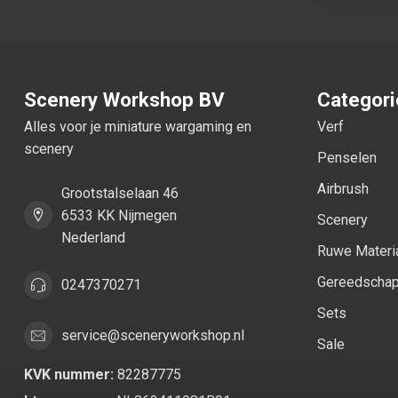
Scenery Workshop BV
Categor
Alles voor je miniature wargaming en
Verf
scenery
Penselen
Airbrush
Grootstalselaan 46
6533 KK Nijmegen
Scenery
Nederland
Ruwe Materi
Gereedscha
0247370271
Sets
service@sceneryworkshop.nl
Sale
KVK nummer:
82287775