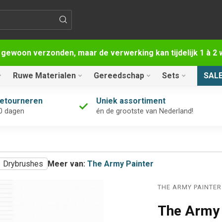
 gewoon verzonden, maar de verwerking kan tijdelijk 1 à 
Ruwe Materialen
Gereedschap
Sets
SAL
retourneren
Uniek assortiment
0 dagen
én de grootste van Nederland!
Drybrushes
Meer van:
The Army Painter
THE ARMY PAINTER
The Army 