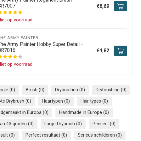
BR7007
€8,69
iet op voorraad
THE ARMY PAINTER
The Army Painter Hobby Super Detail -
BR7016
€4,82
iet op voorraad
angle
(0)
Brush
(0)
Drybrushen
(0)
Drybrushing
(0)
ote Drybrush
(0)
Haartypen
(0)
Hair types
(0)
dgemaakt in Europa
(0)
Handmade in Europe
(0)
an 43 graden
(0)
Large Drybrush
(0)
Penseel
(0)
esult
(0)
Perfect resultaat
(0)
Serieus schilderen
(0)