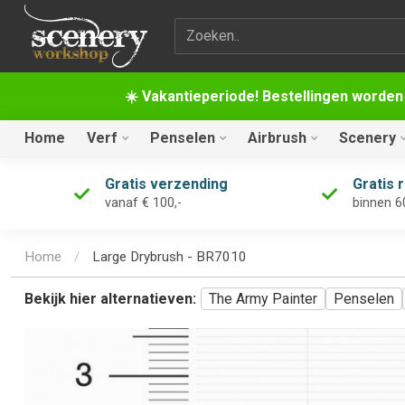
Zoekterm
☀️ Vakantieperiode! Bestellingen worden
Home
Verf
Penselen
Airbrush
Scenery
Gratis verzending
Gratis 
vanaf € 100,-
binnen 6
Home
/
Large Drybrush - BR7010
Bekijk hier alternatieven:
The Army Painter
Penselen