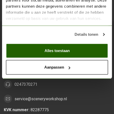
partners voor social media, adverteren en analyse. Deze
partners kunnen deze gegevens combineren met andere
Abon
informatie die u aan ze heeft verstrekt of die ze hebben
verzameld op basis van uw gebruik van hun services.
Details tonen
Scenery Workshop BV
Alles voor je miniature wargaming en scenery
Alles toestaan
Grootstalselaan 46
6533 KK Nijmegen
Aanpassen
Nederland
0247370271
service@sceneryworkshop.nl
KVK nummer:
82287775