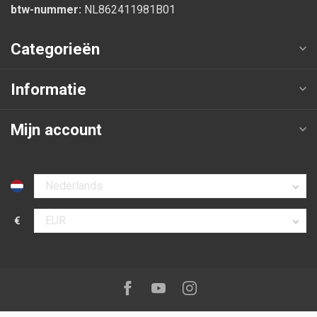
btw-nummer:
NL862411981B01
Categorieën
Informatie
Mijn account
Selecteer taal
€
Selecteer valuta
Volg ons op:
Facebook
Youtube
Instagram