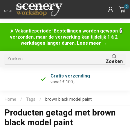
0
MENU
☀️ Vakantieperiode! Bestellingen worden gewoon
verzonden, maar de verwerking kan tijdelijk 1 à 2
werkdagen langer duren. Lees meer →
Zoeken
Gratis verzending
vanaf € 100,-
Home
/
Tags
/
brown black model paint
Producten getagd met brown
black model paint