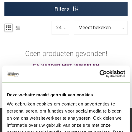
Filters
Geen producten gevonden!
GA VERDER MET WINKELEN
Deze website maakt gebruik van cookies
We gebruiken cookies om content en advertenties te
personaliseren, om functies voor social media te bieden
en om ons websiteverkeer te analyseren. Ook delen we
Abonneer je op onze nieuwsbrief
informatie over uw gebruik van onze site met onze
Blijf op de hoogte over onze laatste acties