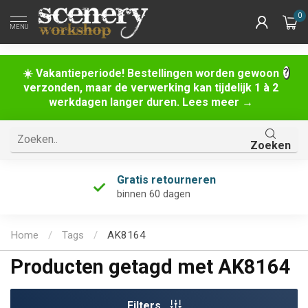
0
MENU
☀️ Vakantieperiode! Bestellingen worden gewoon
verzonden, maar de verwerking kan tijdelijk 1 à 2
werkdagen langer duren. Lees meer →
Zoeken
Gratis retourneren
binnen 60 dagen
Home
/
Tags
/
AK8164
Producten getagd met AK8164
Filters