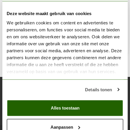
AK INTERACTIVE
Maple Autumn Leaves 1:35 - 7g - AK8164
Deze website maakt gebruik van cookies
We gebruiken cookies om content en advertenties te
€9,95
personaliseren, om functies voor social media te bieden
Op voorraad
en om ons websiteverkeer te analyseren. Ook delen we
informatie over uw gebruik van onze site met onze
Toe
partners voor social media, adverteren en analyse. Deze
partners kunnen deze gegevens combineren met andere
informatie die u aan ze heeft verstrekt of die ze hebben
verzameld op basis van uw gebruik van hun services.
Abonneer je op onze nieuwsbrief
Details tonen
Blijf op de hoogte over onze laatste acties
Alles toestaan
Abon
Aanpassen