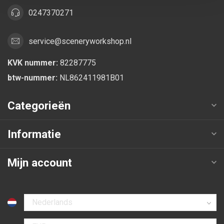
0247370271
service@sceneryworkshop.nl
KVK nummer:
82287775
btw-nummer:
NL862411981B01
Categorieën
Informatie
Mijn account
Selecteer taal