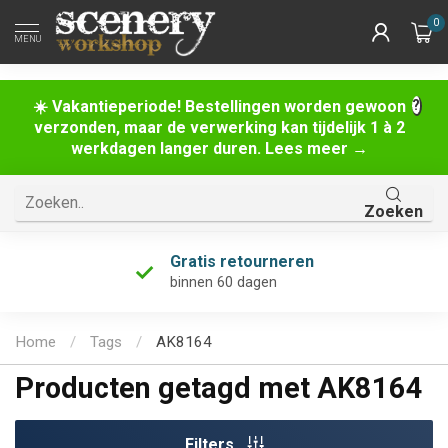
0
MENU
☀️ Vakantieperiode! Bestellingen worden gewoon
verzonden, maar de verwerking kan tijdelijk 1 à 2
werkdagen langer duren. Lees meer →
Zoeken
Gratis retourneren
binnen 60 dagen
Home
/
Tags
/
AK8164
Producten getagd met AK8164
Filters