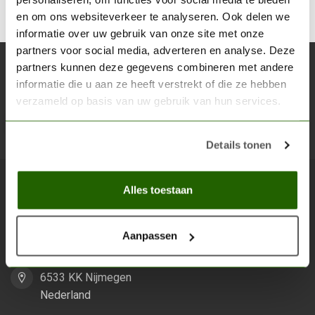
en om ons websiteverkeer te analyseren. Ook delen we
informatie over uw gebruik van onze site met onze
partners voor social media, adverteren en analyse. Deze
partners kunnen deze gegevens combineren met andere
Abonneer je op onze nieuwsbrief
informatie die u aan ze heeft verstrekt of die ze hebben
Blijf op de hoogte over onze laatste acties
verzameld op basis van uw gebruik van hun services.
Abon
Details tonen
Alles toestaan
Scenery Workshop BV
Alles voor je miniature wargaming en scenery
Aanpassen
Grootstalselaan 46
6533 KK Nijmegen
Nederland