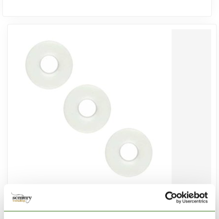
HARDER & STEENBECK
Naaldpakking Teflon voor Evolution | Infinity | Ultra | Grafo
Airbrushes - 123450