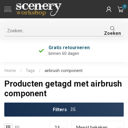
0
MENU
Zoeken
Gratis retourneren
binnen 60 dagen
Home
/
Tags
/
airbrush component
Producten getagd met airbrush
component
Filters