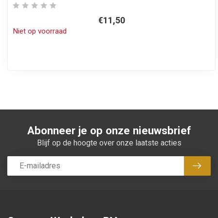
€11,50
Niet op voorraad
Abonneer je op onze nieuwsbrief
Blijf op de hoogte over onze laatste acties
Abon