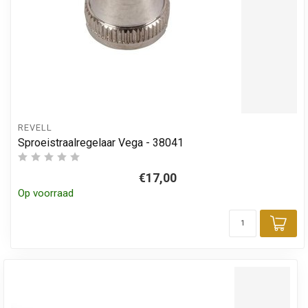
REVELL
Sproeistraalregelaar Vega - 38041
€17,00
Op voorraad
Toe