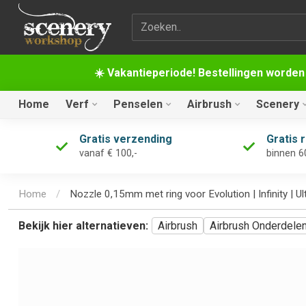
Zoekterm
☀️ Vakantieperiode! Bestellingen worden
Home
Verf
Penselen
Airbrush
Scenery
Gratis verzending
Gratis 
vanaf € 100,-
binnen 6
Home
/
Nozzle 0,15mm met ring voor Evolution | Infinity | Ul
Bekijk hier alternatieven:
Airbrush
Airbrush Onderdele