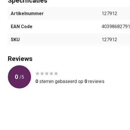
Specificaties
Artikelnummer
127912
EAN Code
4039868279
SKU
127912
Reviews
0
/
5
0
sterren gebaseerd op
0
reviews