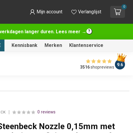
0
Mijn account
Verlanglijst
2 werkdagen langer duren. Lees meer →
E
Kennisbank
Merken
Klantenservice
9.6
3516
shopreviews
0 reviews
ECK
Steenbeck Nozzle 0,15mm met