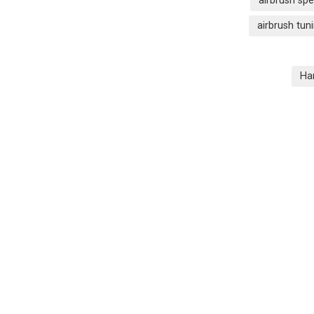
airbrush spe
airbrush tun
Ha