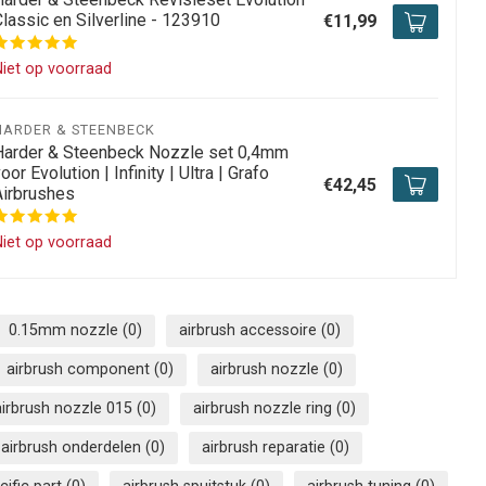
lassic en Silverline - 123910
€11,99
iet op voorraad
HARDER & STEENBECK
Harder & Steenbeck Nozzle set 0,4mm
oor Evolution | Infinity | Ultra | Grafo
€42,45
Airbrushes
iet op voorraad
0.15mm nozzle
(0)
airbrush accessoire
(0)
airbrush component
(0)
airbrush nozzle
(0)
airbrush nozzle 015
(0)
airbrush nozzle ring
(0)
airbrush onderdelen
(0)
airbrush reparatie
(0)