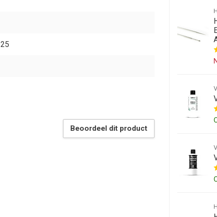
E
125
N
Beoordeel dit product