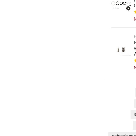
C
N
v
N