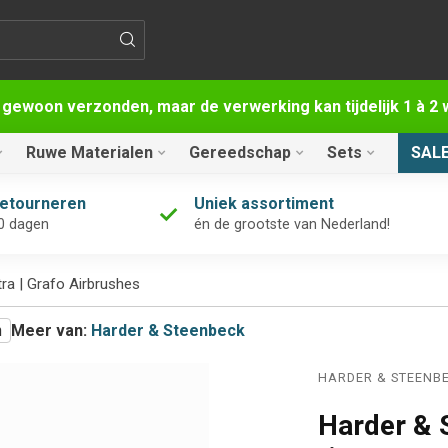
 gewoon verzonden, maar de verwerking kan tijdelijk 1 à 
Ruwe Materialen
Gereedschap
Sets
SAL
retourneren
Uniek assortiment
0 dagen
én de grootste van Nederland!
tra | Grafo Airbrushes
n
Meer van:
Harder & Steenbeck
HARDER & STEENB
Harder & 