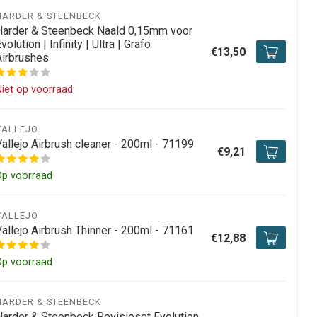
HARDER & STEENBECK
Harder & Steenbeck Naald 0,15mm voor
volution | Infinity | Ultra | Grafo
€13,50
Airbrushes
iet op voorraad
VALLEJO
Vallejo Airbrush cleaner - 200ml - 71199
€9,21
Op voorraad
VALLEJO
Vallejo Airbrush Thinner - 200ml - 71161
€12,88
Op voorraad
HARDER & STEENBECK
Harder & Steenbeck Revisieset Evolution