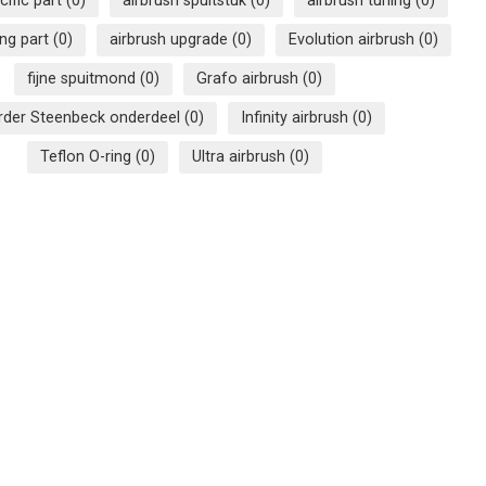
cific part
(0)
airbrush spuitstuk
(0)
airbrush tuning
(0)
ing part
(0)
airbrush upgrade
(0)
Evolution airbrush
(0)
fijne spuitmond
(0)
Grafo airbrush
(0)
rder Steenbeck onderdeel
(0)
Infinity airbrush
(0)
Teflon O-ring
(0)
Ultra airbrush
(0)