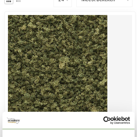
WOODLAND SCENICS
Burnt Grass Coarse Turf - 353cmÂ³ - WLS-T62