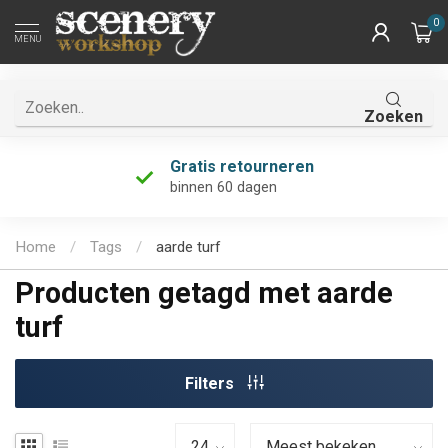
0
MENU
Zoeken
Gratis retourneren
binnen 60 dagen
Home
/
Tags
/
aarde turf
Producten getagd met aarde
turf
Filters