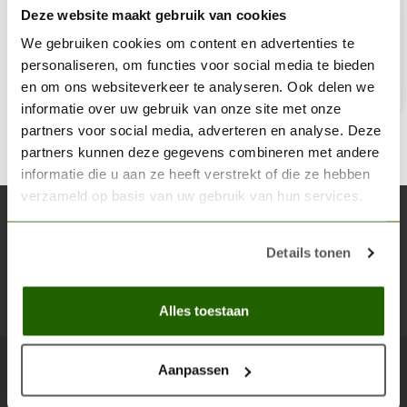
Deze website maakt gebruik van cookies
€6,30
Niet op voorraad
We gebruiken cookies om content en advertenties te
personaliseren, om functies voor social media te bieden
en om ons websiteverkeer te analyseren. Ook delen we
informatie over uw gebruik van onze site met onze
partners voor social media, adverteren en analyse. Deze
partners kunnen deze gegevens combineren met andere
informatie die u aan ze heeft verstrekt of die ze hebben
verzameld op basis van uw gebruik van hun services.
Abonneer je op onze nieuwsbrief
Blijf op de hoogte over onze laatste acties
Details tonen
Abon
Alles toestaan
Aanpassen
Scenery Workshop BV