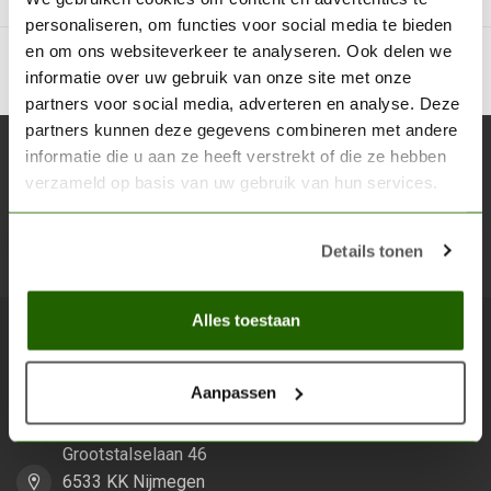
personaliseren, om functies voor social media te bieden
en om ons websiteverkeer te analyseren. Ook delen we
informatie over uw gebruik van onze site met onze
partners voor social media, adverteren en analyse. Deze
partners kunnen deze gegevens combineren met andere
informatie die u aan ze heeft verstrekt of die ze hebben
Abonneer je op onze nieuwsbrief
verzameld op basis van uw gebruik van hun services.
Blijf op de hoogte over onze laatste acties
Details tonen
Abon
Alles toestaan
Scenery Workshop BV
Aanpassen
Alles voor je miniature wargaming en scenery
Grootstalselaan 46
6533 KK Nijmegen