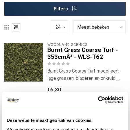
Filters
WOODLAND SCENICS
Burnt Grass Coarse Turf -
353cmÂ³ - WLS-T62
Burnt Grass Coarse Turf modelleert
lage grassen, bladeren en onkruid, ...
€6,30
Niet op voorraad
Laat d.m.v. onderstaande knop
uw adres achter en u ontvangt
een email van ons zodra het
Deze website maakt gebruik van cookies
product er weer is.
We gebruiken cookies om content en advertenties te