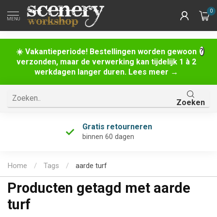
0
MENU
☀️ Vakantieperiode! Bestellingen worden gewoon
verzonden, maar de verwerking kan tijdelijk 1 à 2
werkdagen langer duren. Lees meer →
Zoeken
Gratis retourneren
binnen 60 dagen
Home
/
Tags
/
aarde turf
Producten getagd met aarde
turf