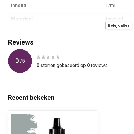
Inhoud
17ml
Materiaal
Acrylverf
Bekijk alles
Aantal
1
Reviews
0
/
5
0
sterren gebaseerd op
0
reviews
Recent bekeken