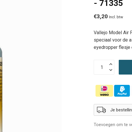
- 71335
€3,20
Incl. btw
Vallejo Model Air 
speciaal voor de ai
eyedropper flesje 
Je bestell
Toevoegen om te ve