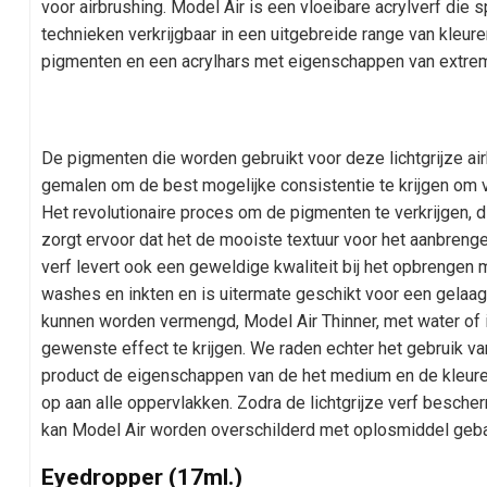
voor airbrushing. Model Air is een vloeibare acrylverf die s
technieken verkrijgbaar in een uitgebreide range van kleuren
pigmenten en een acrylhars met eigenschappen van extre
De pigmenten die worden gebruikt voor deze lichtgrijze a
gemalen om de best mogelijke consistentie te krijgen om 
Het revolutionaire proces om de pigmenten te verkrijgen, d
zorgt ervoor dat het de mooiste textuur voor het aanbrenge
verf levert ook een geweldige kwaliteit bij het opbrengen 
washes en inkten en is uitermate geschikt voor een gelaa
kunnen worden vermengd, Model Air Thinner, met water of 
gewenste effect te krijgen. We raden echter het gebruik va
product de eigenschappen van de het medium en de kleur
op aan alle oppervlakken. Zodra de lichtgrijze verf besche
kan Model Air worden overschilderd met oplosmiddel geba
Eyedropper (17ml.)