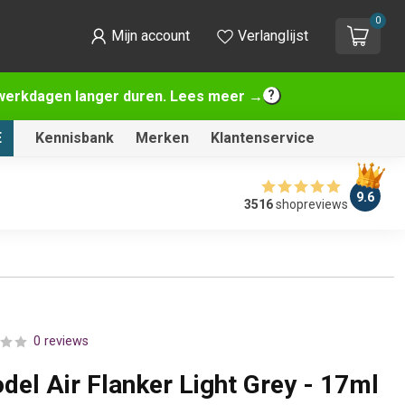
0
Mijn account
Verlanglijst
2 werkdagen langer duren. Lees meer →
E
Kennisbank
Merken
Klantenservice
9.6
3516
shopreviews
0 reviews
del Air Flanker Light Grey - 17ml