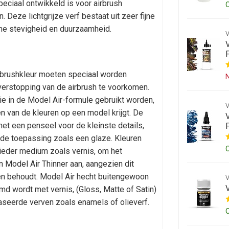
peciaal ontwikkeld is voor airbrush
. Deze lichtgrijze verf bestaat uit zeer fijne
me stevigheid en duurzaamheid.
V
irbrushkleur moeten speciaal worden
N
verstopping van de airbrush te voorkomen.
ie in de Model Air-formule gebruikt worden,
n van de kleuren op een model krijgt. De
met een penseel voor de kleinste details,
gde toepassing zoals een glaze. Kleuren
ieder medium zoals vernis, om het
n Model Air Thinner aan, aangezien dit
en behoudt. Model Air hecht buitengewoon
rmd wordt met vernis, (Gloss, Matte of Satin)
seerde verven zoals enamels of olieverf.