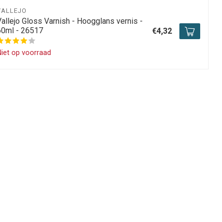
VALLEJO
Vallejo Gloss Varnish - Hoogglans vernis -
60ml - 26517
€4,32
iet op voorraad