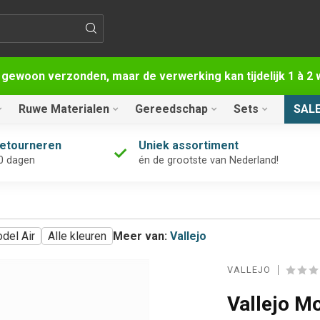
 gewoon verzonden, maar de verwerking kan tijdelijk 1 à 
Ruwe Materialen
Gereedschap
Sets
SAL
retourneren
Uniek assortiment
0 dagen
én de grootste van Nederland!
del Air
Alle kleuren
Meer van:
Vallejo
VALLEJO
Vallejo Mo