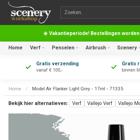
Zoekterm
☀️ Vakantieperiode! Bestellingen worden
Home
Verf
Penselen
Airbrush
Scenery
Gratis verzending
Gratis 
vanaf € 100,-
binnen 6
Home
/
Model Air Flanker Light Grey - 17ml - 71335
Bekijk hier alternatieven:
Verf
Vallejo Verf
Vallejo Mo