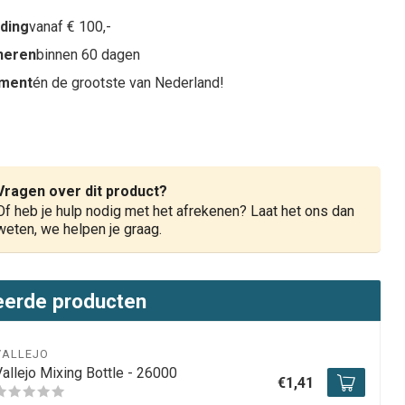
nding
vanaf € 100,-
rneren
binnen 60 dagen
iment
én de grootste van Nederland!
Vragen over dit product?
Of heb je hulp nodig met het afrekenen? Laat het ons dan
weten, we helpen je graag.
eerde producten
VALLEJO
allejo Mixing Bottle - 26000
€1,41