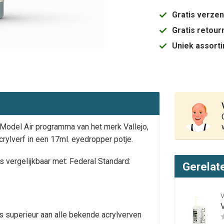
Gratis verze
Gratis retou
Uniek assort
t Model Air programma van het merk Vallejo,
crylverf in een 17ml. eyedropper potje.
is vergelijkbaar met: Federal Standard:
Gerelat
V
s superieur aan alle bekende acrylverven