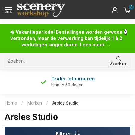
0
MENU
☀️ Vakantieperiode! Bestellingen worden gewoon
verzonden, maar de verwerking kan tijdelijk 1 à 2
werkdagen langer duren. Lees meer →
Zoeken
Gratis retourneren
binnen 60 dagen
Home
/
Merken
/
Arsies Studio
Arsies Studio
Filters