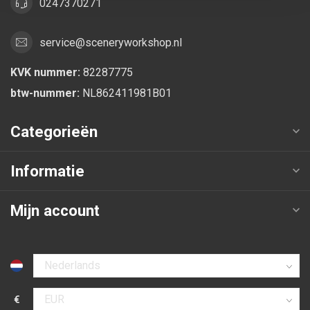
0247370271
service@sceneryworkshop.nl
KVK nummer:
82287775
btw-nummer:
NL862411981B01
Categorieën
Informatie
Mijn account
Selecteer taal
€
Selecteer valuta