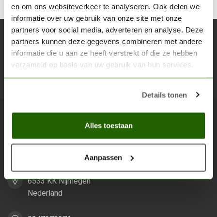
en om ons websiteverkeer te analyseren. Ook delen we
informatie over uw gebruik van onze site met onze
partners voor social media, adverteren en analyse. Deze
Abonneer je op onze nieuwsbrief
partners kunnen deze gegevens combineren met andere
Blijf op de hoogte over onze laatste acties
informatie die u aan ze heeft verstrekt of die ze hebben
verzameld op basis van uw gebruik van hun services.
Abon
Details tonen
Alles toestaan
Scenery Workshop BV
Alles voor je miniature wargaming en scenery
Aanpassen
Grootstalselaan 46
6533 KK Nijmegen
Nederland