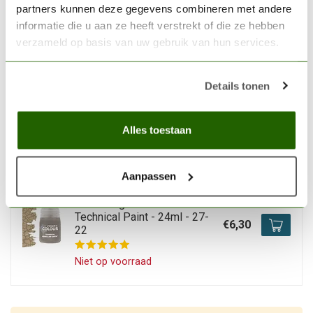
Gamers Grass Dense Green
partners kunnen deze gegevens combineren met andere
Wild Tuft 6mm - GGD6-DG
€6,40
informatie die u aan ze heeft verstrekt of die ze hebben
verzameld op basis van uw gebruik van hun services.
Op voorraad
Details tonen
GAMERS GRASS
Gamers Grass Green Wild
Tuft 4mm - GG4-G
€5,40
Alles toestaan
Niet op voorraad
Aanpassen
CITADEL
Citadel Agrellan Earth -
Technical Paint - 24ml - 27-
€6,30
22
Niet op voorraad