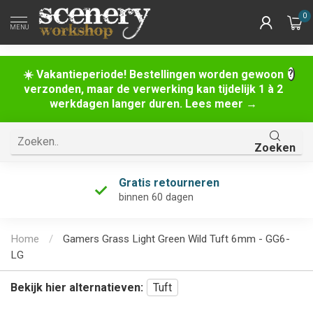
0
MENU
☀️ Vakantieperiode! Bestellingen worden gewoon
verzonden, maar de verwerking kan tijdelijk 1 à 2
werkdagen langer duren. Lees meer →
Zoeken
Gratis retourneren
binnen 60 dagen
Home
/
Gamers Grass Light Green Wild Tuft 6mm - GG6-
LG
Bekijk hier alternatieven:
Tuft