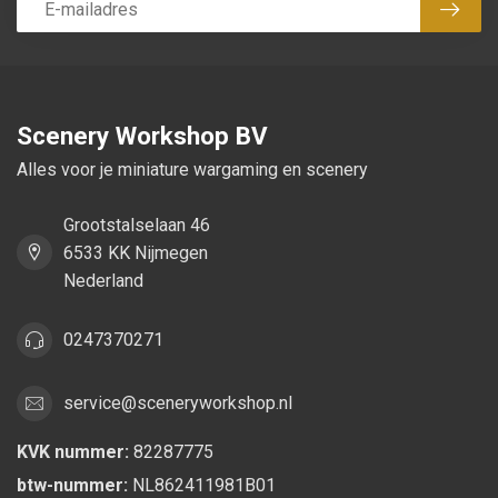
Abon
Scenery Workshop BV
Alles voor je miniature wargaming en scenery
Grootstalselaan 46
6533 KK Nijmegen
Nederland
0247370271
service@sceneryworkshop.nl
KVK nummer:
82287775
btw-nummer:
NL862411981B01