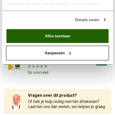
Op voorraad
verzameld op basis van uw gebruik van hun services.
VALLEJO
Details tonen
Vallejo Game Air Lustful
Purple - 18ml - 76114
€3,20
Alles toestaan
Op voorraad
VALLEJO
Aanpassen
Vallejo Game Air Moon
Yellow - 18ml - 76005
€3,20
Op voorraad
Vragen over dit product?
Of heb je hulp nodig met het afrekenen?
Laat het ons dan weten, we helpen je graag.