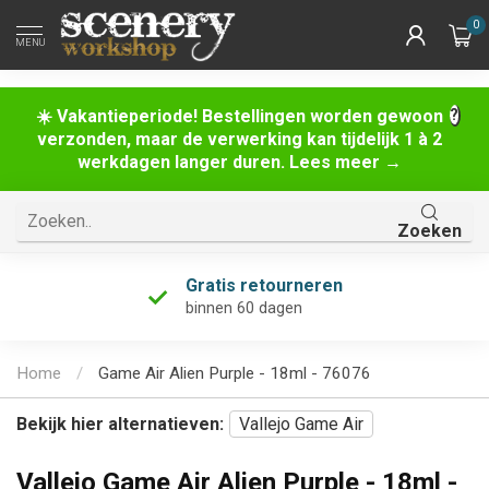
0
MENU
☀️ Vakantieperiode! Bestellingen worden gewoon
verzonden, maar de verwerking kan tijdelijk 1 à 2
werkdagen langer duren. Lees meer →
Zoeken
Gratis retourneren
binnen 60 dagen
Home
/
Game Air Alien Purple - 18ml - 76076
Bekijk hier alternatieven:
Vallejo Game Air
Vallejo Game Air Alien Purple - 18ml -