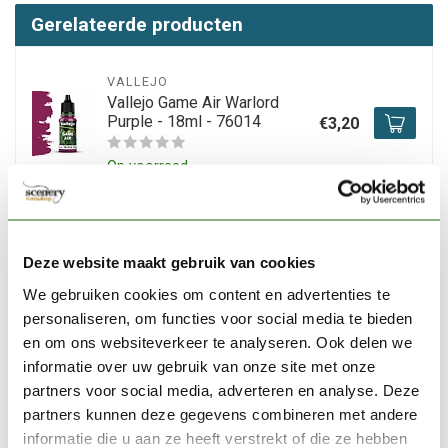
Gerelateerde producten
VALLEJO
Vallejo Game Air Warlord
Purple - 18ml - 76014
€3,20
Op voorraad
VALLEJO
Vallejo Game Air Squid Pink
- 18ml - 76013
Deze website maakt gebruik van cookies
€3,20
We gebruiken cookies om content en advertenties te
Op voorraad
personaliseren, om functies voor social media te bieden
en om ons websiteverkeer te analyseren. Ook delen we
VALLEJO
informatie over uw gebruik van onze site met onze
Vallejo Game Air Royal
partners voor social media, adverteren en analyse. Deze
Purple - 18ml - 76016
€3,20
partners kunnen deze gegevens combineren met andere
informatie die u aan ze heeft verstrekt of die ze hebben