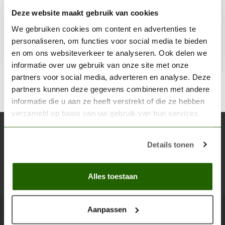
Deze website maakt gebruik van cookies
€11,25
We gebruiken cookies om content en advertenties te
Niet op voorraad
personaliseren, om functies voor social media te bieden
en om ons websiteverkeer te analyseren. Ook delen we
informatie over uw gebruik van onze site met onze
partners voor social media, adverteren en analyse. Deze
partners kunnen deze gegevens combineren met andere
informatie die u aan ze heeft verstrekt of die ze hebben
verzameld op basis van uw gebruik van hun services.
Abonneer je op onze nieuwsbrief
Details tonen
Blijf op de hoogte over onze laatste acties
Abon
Alles toestaan
Aanpassen