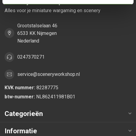
Scenery Workshop BV
Alles voor je miniature wargaming en scenery
Grootstalselaan 46
6533 KK Nijmegen
Nederland
0247370271
service@sceneryworkshop.nl
KVK nummer:
82287775
btw-nummer:
NL862411981B01
Categorieën
Informatie