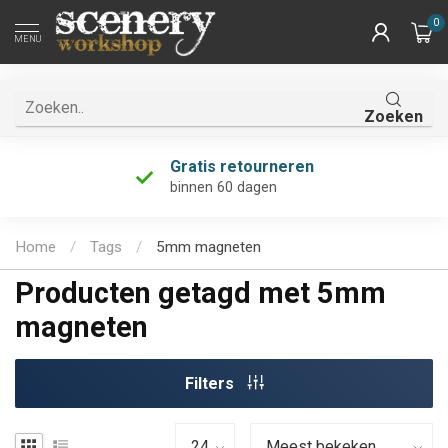
0
MENU
Zoeken
Gratis retourneren
binnen 60 dagen
Home
/
Tags
/
5mm magneten
Producten getagd met 5mm
magneten
Filters