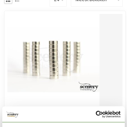
SUPERMAGNETE
5mm x 2mm Rare Earth Magneten voor miniaturen - 50x -
S-05-02-N-50