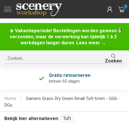
0
MENU
☀️ Vakantieperiode! Bestellingen worden gewoon
verzonden, maar de verwerking kan tijdelijk 1 à 2
werkdagen langer duren. Lees meer →
Zoeken
Gratis retourneren
binnen 60 dagen
Home
/
Gamers Grass Dry Green Small Tuft 6mm - GG6-
DGs
Bekijk hier alternatieven:
Tuft