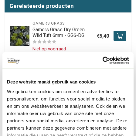
Gerelateerde producten
GAMERS GRASS
Gamers Grass Dry Green
Wild Tuft 6mm - GG6-DG
€5,40
Niet op voorraad
GAMERS GRASS
Gamers Grass Light Green
XL Wild Tuft 12mm - GG12-
€6,40
Deze website maakt gebruik van cookies
LG
We gebruiken cookies om content en advertenties te
Op voorraad
personaliseren, om functies voor social media te bieden
en om ons websiteverkeer te analyseren. Ook delen we
informatie over uw gebruik van onze site met onze
GAMERS GRASS
partners voor social media, adverteren en analyse. Deze
Gamers Grass Light Green
Wild Tuft 4mm - GG4-LG
€5,40
partners kunnen deze gegevens combineren met andere
informatie die u aan ze heeft verstrekt of die ze hebben