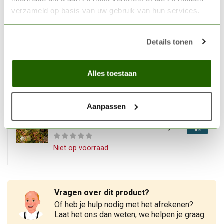
Niet op voorraad
verzameld op basis van uw gebruik van hun services.
GAMERS GRASS
Details tonen
Gamers Grass Mixed Green
Small Tuft 6mm - GG6-MGs
€5,40
Alles toestaan
Niet op voorraad
Aanpassen
GAMERS GRASS
Gamers Grass Dry Green
Wild Tuft 2mm - GG2-DGR
€5,40
Niet op voorraad
Vragen over dit product?
Of heb je hulp nodig met het afrekenen?
Laat het ons dan weten, we helpen je graag.