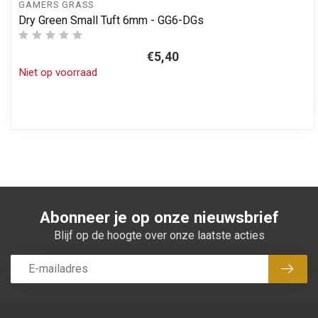
GAMERS GRASS
Dry Green Small Tuft 6mm - GG6-DGs
€5,40
Niet op voorraad
Abonneer je op onze nieuwsbrief
Blijf op de hoogte over onze laatste acties
Abon