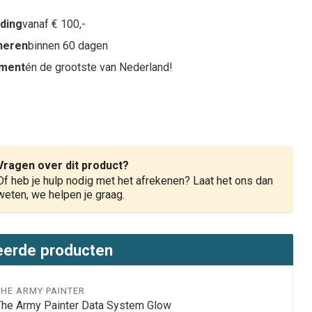
nding
vanaf € 100,-
rneren
binnen 60 dagen
iment
én de grootste van Nederland!
Vragen over dit product?
Of heb je hulp nodig met het afrekenen? Laat het ons dan
weten, we helpen je graag.
eerde producten
THE ARMY PAINTER
The Army Painter Data System Glow