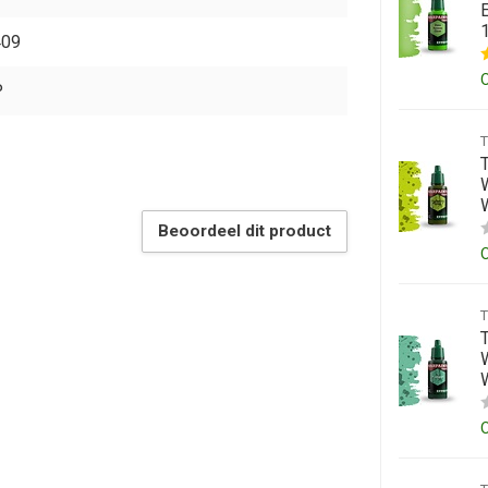
E
409
P
W
Beoordeel dit product
W