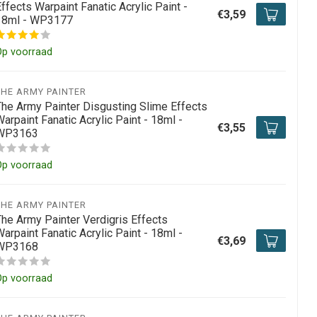
ffects Warpaint Fanatic Acrylic Paint -
€3,59
18ml - WP3177
Op voorraad
THE ARMY PAINTER
The Army Painter Disgusting Slime Effects
arpaint Fanatic Acrylic Paint - 18ml -
€3,55
WP3163
Op voorraad
THE ARMY PAINTER
The Army Painter Verdigris Effects
arpaint Fanatic Acrylic Paint - 18ml -
€3,69
WP3168
Op voorraad