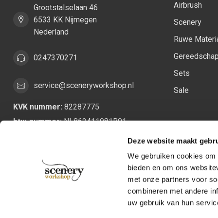
Airbrush
Grootstalselaan 46
6533 KK Nijmegen
Scenery
Nederland
Ruwe Materi
Gereedscha
0247370271
Sets
service@sceneryworkshop.nl
Sale
KVK nummer:
82287775
btw-nummer:
NL862411981B01
Deze website maakt gebru
We gebruiken cookies om c
bieden en om ons websitev
met onze partners voor so
combineren met andere inf
uw gebruik van hun servic