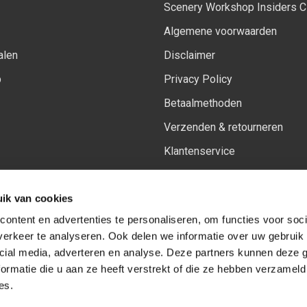
Scenery Workshop Insiders C
Algemene voorwaarden
alen
Disclaimer
p
Privacy Policy
Betaalmethoden
Verzenden & retourneren
Klantenservice
Sitemap
ik van cookies
Het vernieuwde Insiders spa
ontent en advertenties te personaliseren, om functies voor soci
erkeer te analyseren. Ook delen we informatie over uw gebruik 
cial media, adverteren en analyse. Deze partners kunnen deze
Volg ons op:
Facebook
Youtube
Instagram
ormatie die u aan ze heeft verstrekt of die ze hebben verzameld
es.