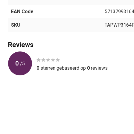
EAN Code
5713799316
SKU
TAPWP3164
Reviews
0
/
5
0
sterren gebaseerd op
0
reviews