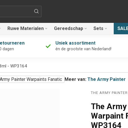
Ruwe Materialen
Gereedschap
Sets
SAL
retourneren
Uniek assortiment
0 dagen
én de grootste van Nederland!
 18ml - WP3164
Army Painter Warpaints Fanatic
Meer van:
The Army Painter
THE ARMY PAINTER
The Army 
Warpaint F
WP3164