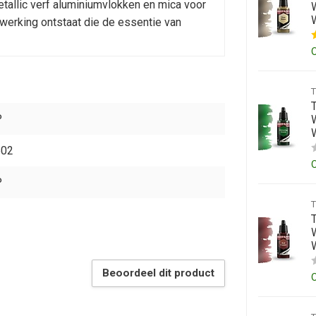
tallic verf aluminiumvlokken en mica voor
W
werking ontstaat die de essentie van
T
P
W
502
P
W
Beoordeel dit product