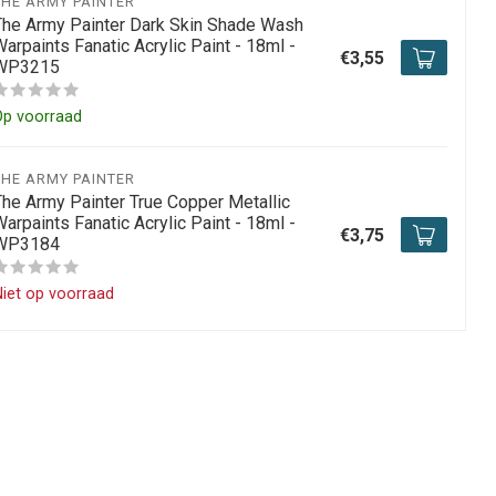
THE ARMY PAINTER
The Army Painter Dark Skin Shade Wash
arpaints Fanatic Acrylic Paint - 18ml -
€3,55
WP3215
Op voorraad
THE ARMY PAINTER
The Army Painter True Copper Metallic
arpaints Fanatic Acrylic Paint - 18ml -
€3,75
WP3184
iet op voorraad