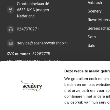
Airbrush
Grootstalselaan 46
6533 KK Nijmegen
Scenery
Nederland
Ruwe Materi
Gereedscha
0247370271
Sets
service@sceneryworkshop.nl
Sale
KVK nummer:
82287775
btw-nummer:
NL862411981B01
Deze website maakt gebru
We gebruiken cookies om c
bieden en om ons websitev
met onze partners voor so
combineren met andere inf
uw gebruik van hun servic