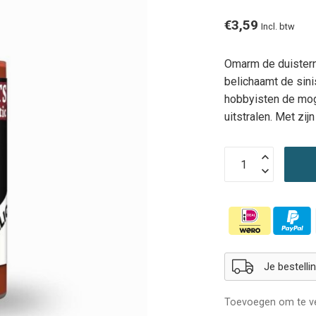
€3,59
Incl. btw
Omarm de duistern
belichaamt de sini
hobbyisten de mog
uitstralen. Met zi
Je bestell
Toevoegen om te ve