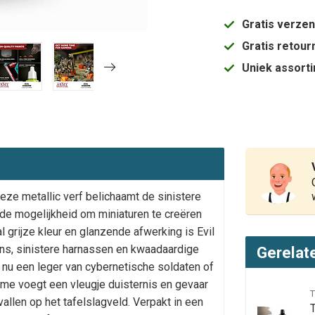
Gratis verze
Gratis retou
Uniek assort
ze metallic verf belichaamt de sinistere
de mogelijkheid om miniaturen te creëren
l grijze kleur en glanzende afwerking is Evil
ens, sinistere harnassen en kwaadaardige
Gerelat
 nu een leger van cybernetische soldaten of
ome voegt een vleugje duisternis en gevaar
vallen op het tafelslagveld. Verpakt in een