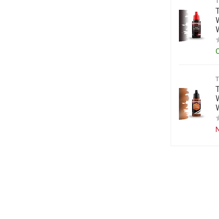
W
W
N