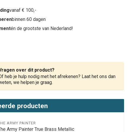
nding
vanaf € 100,-
rneren
binnen 60 dagen
iment
én de grootste van Nederland!
Vragen over dit product?
Of heb je hulp nodig met het afrekenen? Laat het ons dan
weten, we helpen je graag.
eerde producten
THE ARMY PAINTER
The Army Painter True Brass Metallic