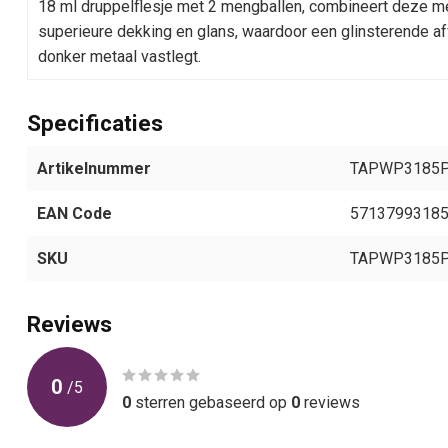
18 ml druppelflesje met 2 mengballen, combineert deze me
superieure dekking en glans, waardoor een glinsterende af
donker metaal vastlegt.
Specificaties
Artikelnummer
TAPWP3185
EAN Code
5713799318
SKU
TAPWP3185
Reviews
0
/
5
0
sterren gebaseerd op
0
reviews