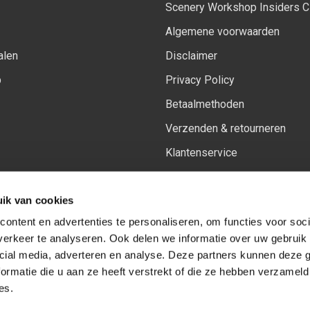
Scenery Workshop Insiders C
Algemene voorwaarden
alen
Disclaimer
p
Privacy Policy
Betaalmethoden
Verzenden & retourneren
Klantenservice
Sitemap
ik van cookies
Het vernieuwde Insiders spa
ontent en advertenties te personaliseren, om functies voor soci
erkeer te analyseren. Ook delen we informatie over uw gebruik 
cial media, adverteren en analyse. Deze partners kunnen deze
Volg ons op:
Facebook
Youtube
Instagram
ormatie die u aan ze heeft verstrekt of die ze hebben verzameld
es.