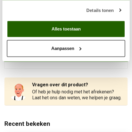
Details tonen
Niet op voorraad
WOODLAND SCENICS
Alles toestaan
Woodland Scenics Foliage
Medium Green - 464cmÂ² -
€8,60
WLS-F52
Aanpassen
Niet op voorraad
Vragen over dit product?
Of heb je hulp nodig met het afrekenen?
Laat het ons dan weten, we helpen je graag.
Recent bekeken