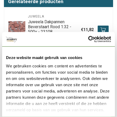
Gerelateerde producten
JUWEELA
Juweela Dakpannen
Beverstaart Rood 1:32 -
€11,82
500x - 23108
Niet op voorraad
Deze website maakt gebruik van cookies
JUWEELA
Juweela Dakpannen
We gebruiken cookies om content en advertenties te
Beverstaart Oud Rood 1:32
€11,82
personaliseren, om functies voor social media te bieden
- 500x - 23118
en om ons websiteverkeer te analyseren. Ook delen we
informatie over uw gebruik van onze site met onze
Op voorraad
partners voor social media, adverteren en analyse. Deze
partners kunnen deze gegevens combineren met andere
WOODLAND SCENICS
informatie die u aan ze heeft verstrekt of die ze hebben
Woodland Scenics Foliage
verzameld op basis van uw gebruik van hun services.
Light Green - 464cmÂ² -
€8,60
WLS-F51