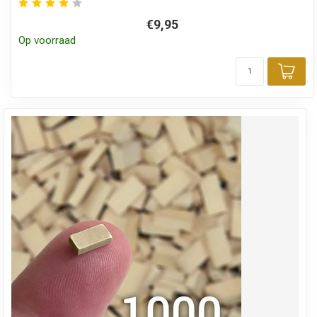
€9,95
Op voorraad
Toe