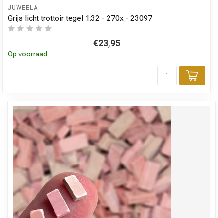
JUWEELA
Grijs licht trottoir tegel 1:32 - 270x - 23097
€23,95
Op voorraad
Toev