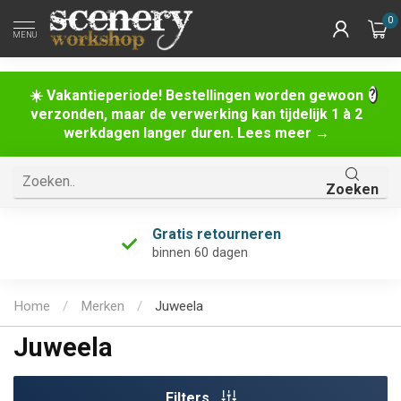
0
MENU
☀️ Vakantieperiode! Bestellingen worden gewoon
verzonden, maar de verwerking kan tijdelijk 1 à 2
werkdagen langer duren. Lees meer →
Zoeken
Uniek assortiment
én de grootste van Nederland!
Home
/
Merken
/
Juweela
Juweela
Filters