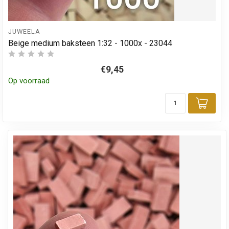
JUWEELA
Beige medium baksteen 1:32 - 1000x - 23044
€9,45
Op voorraad
Toev