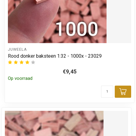
JUWEELA
Rood donker baksteen 1:32 - 1000x - 23029
€9,45
Op voorraad
Toe