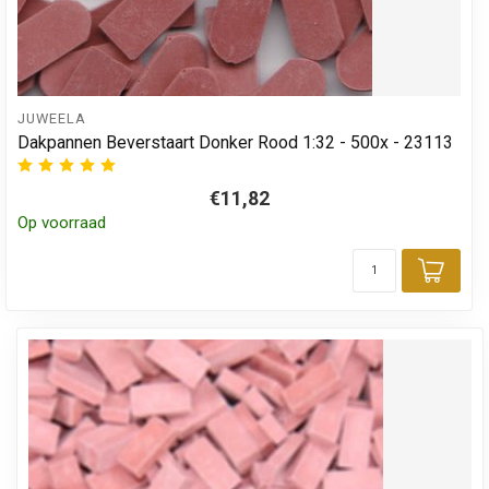
JUWEELA
Dakpannen Beverstaart Donker Rood 1:32 - 500x - 23113
€11,82
Op voorraad
Toev