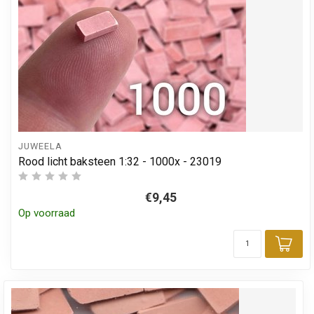
JUWEELA
Rood licht baksteen 1:32 - 1000x - 23019
€9,45
Op voorraad
Toe