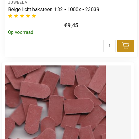
JUWEELA
Beige licht baksteen 1:32 - 1000x - 23039
€9,45
Op voorraad
Toe