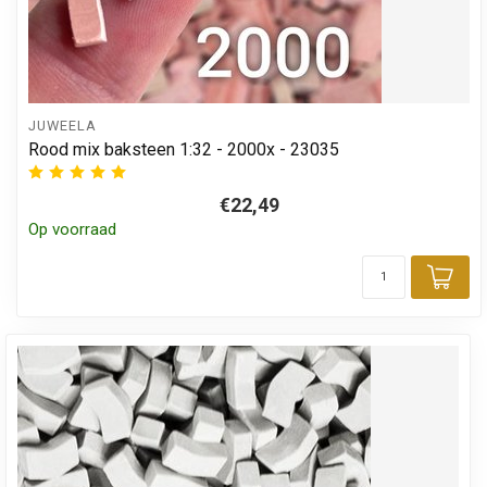
JUWEELA
Rood mix baksteen 1:32 - 2000x - 23035
€22,49
Op voorraad
Toe