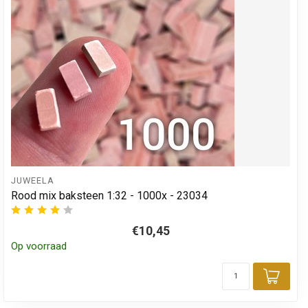
JUWEELA
Rood mix baksteen 1:32 - 1000x - 23034
€10,45
Op voorraad
Toev