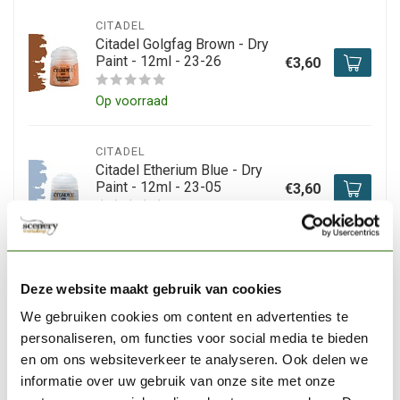
CITADEL
Citadel Golgfag Brown - Dry
Paint - 12ml - 23-26
€3,60
Op voorraad
CITADEL
Citadel Etherium Blue - Dry
Paint - 12ml - 23-05
€3,60
Op voorraad
CITADEL
Deze website maakt gebruik van cookies
Citadel Kakophoni Purple -
Layer Paint - 12ml - 22-86
€3,60
We gebruiken cookies om content en advertenties te
personaliseren, om functies voor social media te bieden
Niet op voorraad
en om ons websiteverkeer te analyseren. Ook delen we
informatie over uw gebruik van onze site met onze