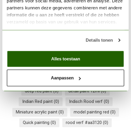
partners voor social media, adverteren en analyse. Deze
CITADEL
Citadel Imrik Blue - Dry Paint
partners kunnen deze gegevens combineren met andere
- 12ml - 23-20
€3,60
informatie die u aan ze heeft verstrekt of die ze hebben
verzameld op basis van uw gebruik van hun services.
Op voorraad
Details tonen
CITADEL
Citadel Krieg Khaki - Layer
Paint - 12ml - 22-83
€3,60
Alles toestaan
Op voorraad
Aanpassen
deep red paint
(0)
detail paint 12ml
(0)
Indian Red paint
(0)
Indisch Rood verf
(0)
Miniature acrylic paint
(0)
model painting red
(0)
Quick painting
(0)
rood verf #aa3120
(0)