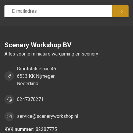
Abon
Scenery Workshop BV
Alles voor je miniature wargaming en scenery
Grootstalselaan 46
6533 KK Nijmegen
Nederland
0247370271
service@sceneryworkshop.nl
KVK nummer:
82287775