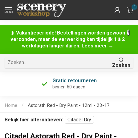
0
MENU
☀️ Vakantieperiode! Bestellingen worden gewoon
verzonden, maar de verwerking kan tijdelijk 1 à 2
werkdagen langer duren. Lees meer →
Zoeken
Gratis retourneren
binnen 60 dagen
Home
/
Astorath Red - Dry Paint - 12ml - 23-17
Bekijk hier alternatieven:
Citadel Dry
Citadel Astorath Red - Dry Paint -