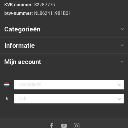
KVK nummer:
82287775
btw-nummer:
NL862411981B01
Categorieën
Informatie
Mijn account
Selecteer taal
€
Selecteer valuta
Volg ons op:
Facebook
Youtube
Instagram