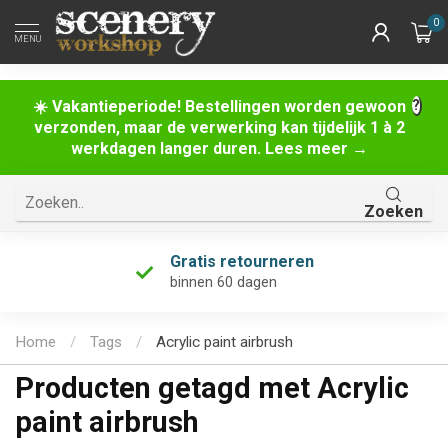
0
MENU
☀️ Vakantieperiode! Bestellingen worden gewoon
verzonden, maar de verwerking kan tijdelijk 1 à 2
werkdagen langer duren. Lees meer →
Zoeken
Gratis retourneren
binnen 60 dagen
Home
/
Tags
/
Acrylic paint airbrush
Producten getagd met Acrylic
paint airbrush