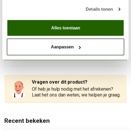
21
Details tonen
Op voorraad
Alles toestaan
TAMIYA
Tamiya Extra-Thin Cement -
40ml - 87038
€6,99
Aanpassen
Op voorraad
Vragen over dit product?
Of heb je hulp nodig met het afrekenen?
Laat het ons dan weten, we helpen je graag.
Recent bekeken