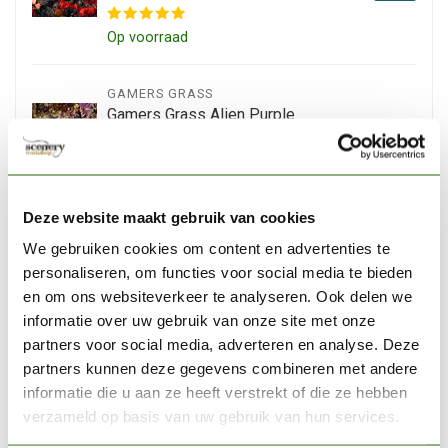
Op voorraad
GAMERS GRASS
Gamers Grass Alien Purple
Wild Tuft 6mm - GGA-PU
€5,40
Op voorraad
Deze website maakt gebruik van cookies
DIRTY DOWN
We gebruiken cookies om content en advertenties te
Dirty Down Groen
personaliseren, om functies voor social media te bieden
Verdigris-effect - 25 ml -
€11,95
VE / 25/1
en om ons websiteverkeer te analyseren. Ook delen we
informatie over uw gebruik van onze site met onze
Niet op voorraad
partners voor social media, adverteren en analyse. Deze
partners kunnen deze gegevens combineren met andere
informatie die u aan ze heeft verstrekt of die ze hebben
CITADEL
Citadel Mordant Earth -
verzameld op basis van uw gebruik van hun services.
Technical Paint - 24ml - 27-
€6,30