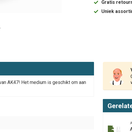
Gratis retou
Uniek assort
 van AK47! Het medium is geschikt om aan
Gerelat
A