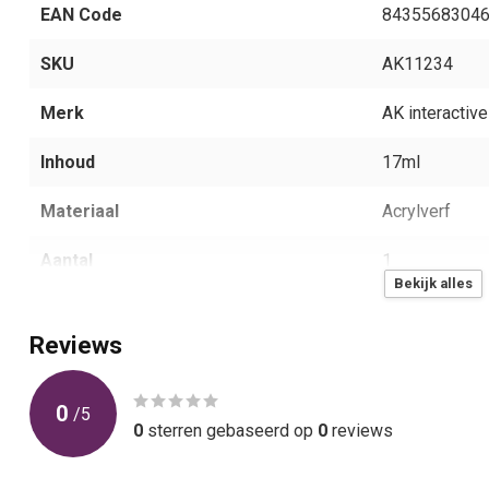
EAN Code
8435568304
SKU
AK11234
Merk
AK interactive
Inhoud
17ml
Materiaal
Acrylverf
Aantal
1
Bekijk alles
Reviews
0
/
5
0
sterren gebaseerd op
0
reviews