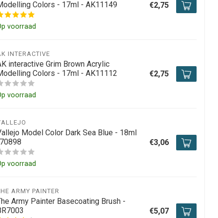
Modelling Colors - 17ml - AK11149
€2,75
Op voorraad
AK INTERACTIVE
AK interactive Grim Brown Acrylic
Modelling Colors - 17ml - AK11112
€2,75
Op voorraad
VALLEJO
Vallejo Model Color Dark Sea Blue - 18ml
-70898
€3,06
Op voorraad
THE ARMY PAINTER
The Army Painter Basecoating Brush -
BR7003
€5,07