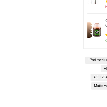
N
17ml medi
A
AK11234
Matte v