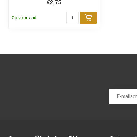
€2,75
Op voorraad
Toevoegen aa