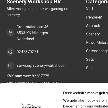
Scenery Workshop BV
Categor
Alles voor je miniature wargaming en
Verf
scenery
Penselen
Airbrush
Grootstalselaan 46
6533 KK Nijmegen
Scenery
Nederland
Ruwe Materi
Gereedscha
0247370271
Sets
service@sceneryworkshop.nl
Sale
KVK nummer:
82287775
btw-nummer:
NL862411981B01
Deze website maakt gebru
We gebruiken cookies om c
bieden en om ons websitev