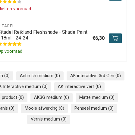
iet op voorraad
CITADEL
Citadel Reikland Fleshshade - Shade Paint
- 18ml - 24-24
€6,30
Op voorraad
um
(0)
Airbrush medium
(0)
AK interactive 3rd Gen
(0)
K Interactive medium
(0)
AK interactive verf
(0)
 product
(0)
AK3G medium
(0)
Matte medium
(0)
ernis
(0)
Mooie afwerking
(0)
Penseel medium
(0)
Vernis medium
(0)