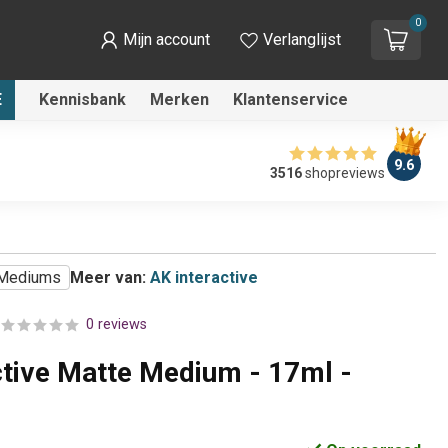
0
Mijn account
Verlanglijst
E
Kennisbank
Merken
Klantenservice
9.6
3516
shopreviews
Mediums
Meer van:
AK interactive
0 reviews
ctive Matte Medium - 17ml -