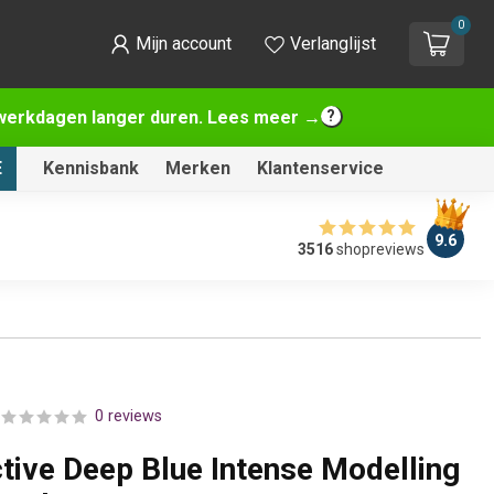
0
Mijn account
Verlanglijst
2 werkdagen langer duren. Lees meer →
E
Kennisbank
Merken
Klantenservice
9.6
3516
shopreviews
0 reviews
ctive Deep Blue Intense Modelling