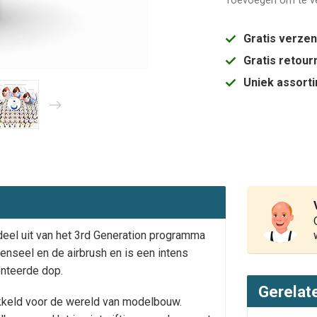
Toevoegen om te ve
Gratis verze
Gratis retou
Uniek assort
deel uit van het 3rd Generation programma
penseel en de airbrush en is een intens
enteerde dop.
Gerelat
wikkeld voor de wereld van modelbouw.