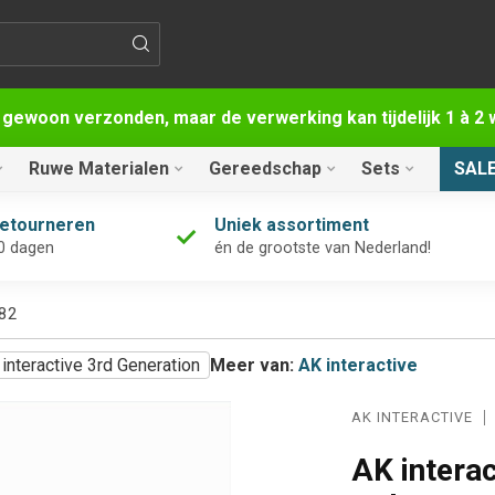
 gewoon verzonden, maar de verwerking kan tijdelijk 1 à 
Ruwe Materialen
Gereedschap
Sets
SAL
retourneren
Uniek assortiment
0 dagen
én de grootste van Nederland!
182
interactive 3rd Generation
Meer van:
AK interactive
AK INTERACTIVE
AK intera