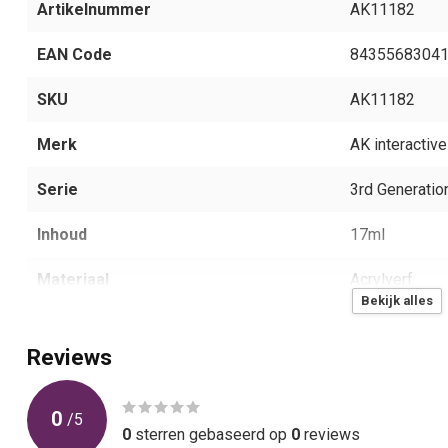
Artikelnummer
AK11182
EAN Code
8435568304
SKU
AK11182
Merk
AK interactive
Serie
3rd Generatio
Inhoud
17ml
Materiaal
Acrylverf
Bekijk alles
Aantal
1
Reviews
0
/
5
0
sterren gebaseerd op
0
reviews