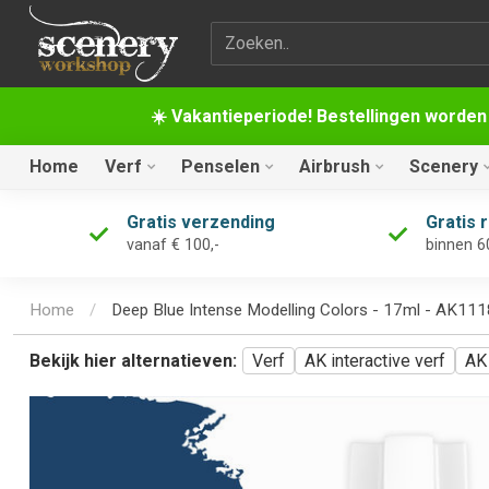
Zoekterm
☀️ Vakantieperiode! Bestellingen worden
Home
Verf
Penselen
Airbrush
Scenery
Gratis verzending
Gratis 
vanaf € 100,-
binnen 6
Home
/
Deep Blue Intense Modelling Colors - 17ml - AK11
Bekijk hier alternatieven:
Verf
AK interactive verf
AK 