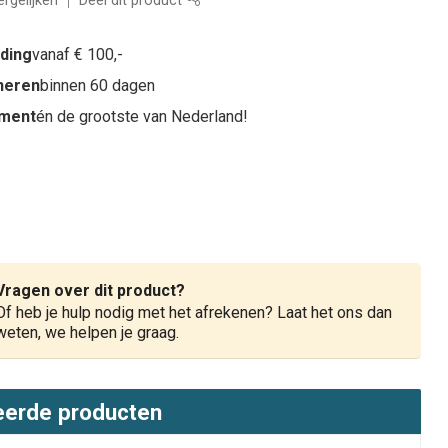
rgelijken
Deel dit product
nding
vanaf € 100,-
rneren
binnen 60 dagen
iment
én de grootste van Nederland!
Vragen over dit product?
Of heb je hulp nodig met het afrekenen? Laat het ons dan
weten, we helpen je graag.
eerde producten