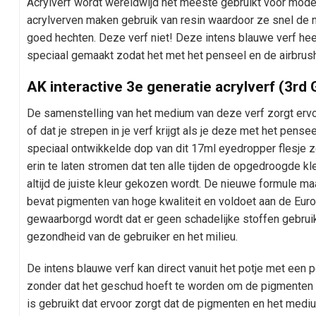
Acrylverf wordt wereldwijd het meeste gebruikt voor model
acrylverven maken gebruik van resin waardoor ze snel de 
goed hechten. Deze verf niet! Deze intens blauwe verf hee
speciaal gemaakt zodat het met het penseel en de airbrus
AK interactive 3e generatie acrylverf (3rd
De samenstelling van het medium van deze verf zorgt ervoo
of dat je strepen in je verf krijgt als je deze met het pens
speciaal ontwikkelde dop van dit 17ml eyedropper flesje zo
erin te laten stromen dat ten alle tijden de opgedroogde kl
altijd de juiste kleur gekozen wordt. De nieuwe formule ma
bevat pigmenten van hoge kwaliteit en voldoet aan de Euro
gewaarborgd wordt dat er geen schadelijke stoffen gebruik
gezondheid van de gebruiker en het milieu.
De intens blauwe verf kan direct vanuit het potje met ee
zonder dat het geschud hoeft te worden om de pigmenten
is gebruikt dat ervoor zorgt dat de pigmenten en het mediu