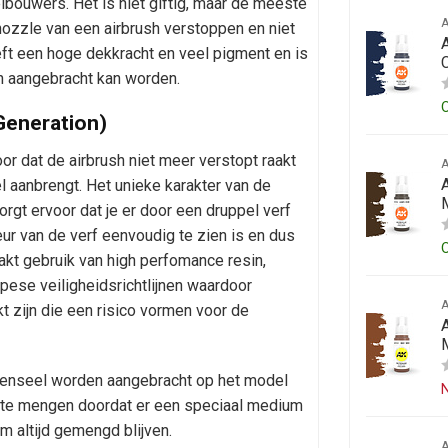
bouwers. Het is niet giftig, maar de meeste
nozzle van een airbrush verstoppen en niet
A
ft een hoge dekkracht en veel pigment en is
h aangebracht kan worden.
 Generation)
r dat de airbrush niet meer verstopt raakt
eel aanbrengt. Het unieke karakter van de
rgt ervoor dat je er door een druppel verf
eur van de verf eenvoudig te zien is en dus
akt gebruik van high perfomance resin,
pese veiligheidsrichtlijnen waardoor
t zijn die een risico vormen voor de
n penseel worden aangebracht op het model
N
 te mengen doordat er een speciaal medium
m altijd gemengd blijven.