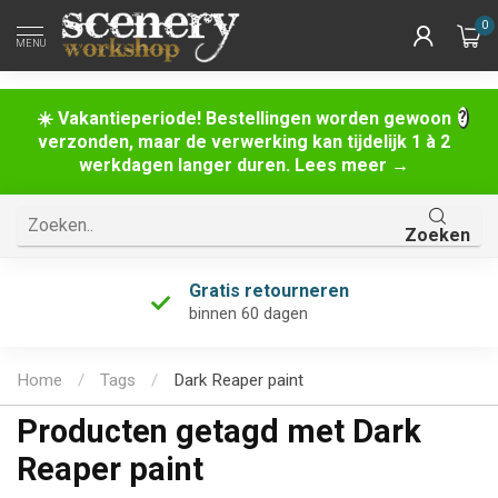
0
MENU
☀️ Vakantieperiode! Bestellingen worden gewoon
verzonden, maar de verwerking kan tijdelijk 1 à 2
werkdagen langer duren. Lees meer →
Zoeken
Gratis retourneren
binnen 60 dagen
Home
/
Tags
/
Dark Reaper paint
Producten getagd met Dark
Reaper paint