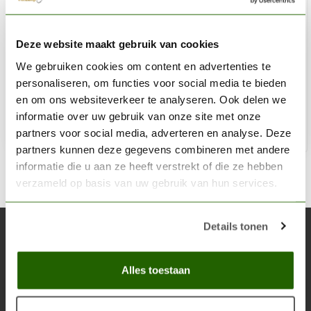
CITADEL
Deze website maakt gebruik van cookies
Dark Reaper - Layer Paint - 12ml - 22-52
We gebruiken cookies om content en advertenties te
€3,60
personaliseren, om functies voor social media te bieden
Niet op voorraad
en om ons websiteverkeer te analyseren. Ook delen we
informatie over uw gebruik van onze site met onze
partners voor social media, adverteren en analyse. Deze
partners kunnen deze gegevens combineren met andere
informatie die u aan ze heeft verstrekt of die ze hebben
verzameld op basis van uw gebruik van hun services.
Details tonen
Abonneer je op onze nieuwsbrief
Blijf op de hoogte over onze laatste acties
Alles toestaan
Abon