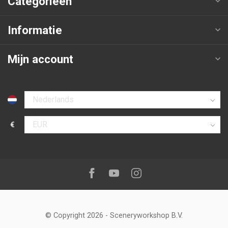
Categorieën
Informatie
Mijn account
Selecteer taal
€
Selecteer valuta
Volg ons op:
Facebook
Youtube
Instagram
© Copyright 2026
-
Sceneryworkshop B.V.