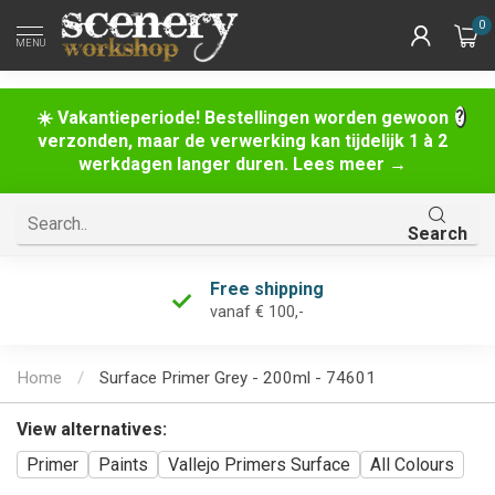
0
MENU
☀️ Vakantieperiode! Bestellingen worden gewoon
verzonden, maar de verwerking kan tijdelijk 1 à 2
werkdagen langer duren. Lees meer →
Search
Free shipping
vanaf € 100,-
Home
/
Surface Primer Grey - 200ml - 74601
View alternatives:
Primer
Paints
Vallejo Primers Surface
All Colours