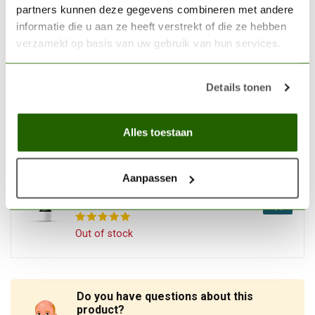
White - 200ml - 74600
€15,42
partners kunnen deze gegevens combineren met andere
informatie die u aan ze heeft verstrekt of die ze hebben
In stock
verzameld op basis van uw gebruik van hun services.
VALLEJO
Details tonen
Vallejo Airbrush Thinner -
200ml - 71161
€12,88
Alles toestaan
In stock
VALLEJO
Aanpassen
Vallejo Airbrush Flow
Improver - 200ml - 71562
€12,88
Out of stock
Do you have questions about this
product?