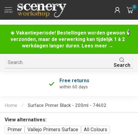
0
MENU
☀️ Vakantieperiode! Bestellingen worden gewoon
verzonden, maar de verwerking kan tijdelijk 1 à 2
werkdagen langer duren. Lees meer →
Search
Free returns
within 60 days
Home
/
Surface Primer Black - 200ml - 74602
View alternatives:
Primer
Vallejo Primers Surface
All Colours