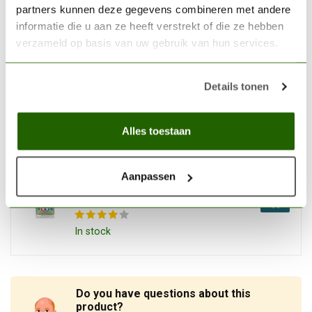
200ml - 71161
€12,88
partners kunnen deze gegevens combineren met andere
informatie die u aan ze heeft verstrekt of die ze hebben
In stock
verzameld op basis van uw gebruik van hun services.
VALLEJO
Details tonen
Vallejo Surface Primer Grey
- 200ml - 74601
€15,42
Alles toestaan
In stock
TAMIYA
Aanpassen
Tamiya Extra-Thin Cement -
40ml - 87038
€6,99
In stock
Do you have questions about this
product?