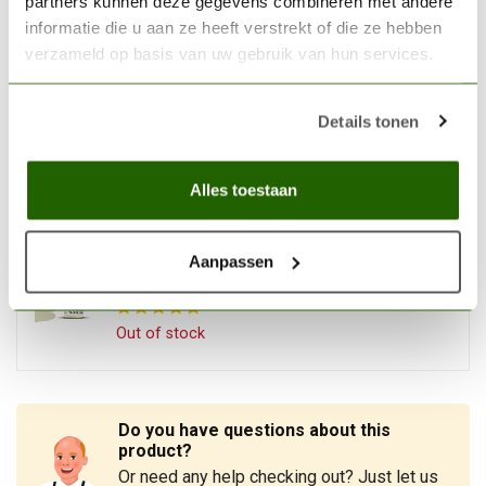
partners kunnen deze gegevens combineren met andere
informatie die u aan ze heeft verstrekt of die ze hebben
In stock
verzameld op basis van uw gebruik van hun services.
VALLEJO
Vallejo Model Color Carmine
Details tonen
Red - 18ml - 70908
€3,06
In stock
Alles toestaan
VALLEJO
Aanpassen
Vallejo Model Color Ivory -
18ml - 70918
€2,89
Out of stock
Do you have questions about this
product?
Or need any help checking out? Just let us