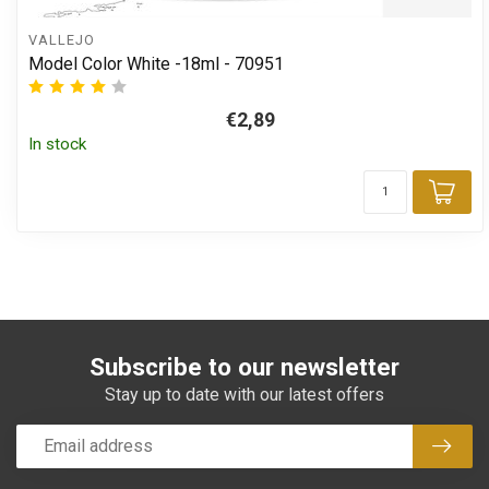
VALLEJO
Model Color White -18ml - 70951
€2,89
In stock
Add
Subscribe to our newsletter
Stay up to date with our latest offers
Subsc