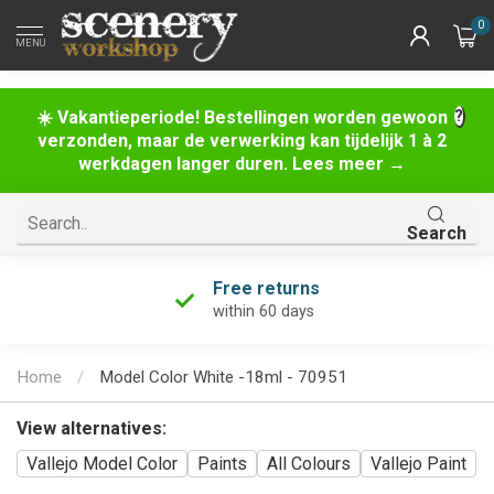
0
MENU
☀️ Vakantieperiode! Bestellingen worden gewoon
verzonden, maar de verwerking kan tijdelijk 1 à 2
werkdagen langer duren. Lees meer →
Search
Free returns
within 60 days
Home
/
Model Color White -18ml - 70951
View alternatives:
Vallejo Model Color
Paints
All Colours
Vallejo Paint