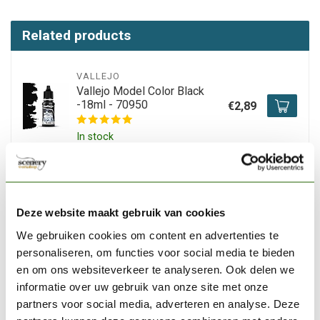
Related products
VALLEJO
Vallejo Model Color Black
-18ml - 70950
€2,89
In stock
VALLEJO
Vallejo Model Color Off
White -18ml -70820
€3,06
Deze website maakt gebruik van cookies
We gebruiken cookies om content en advertenties te
In stock
personaliseren, om functies voor social media te bieden
en om ons websiteverkeer te analyseren. Ook delen we
VALLEJO
informatie over uw gebruik van onze site met onze
Vallejo Model Color
partners voor social media, adverteren en analyse. Deze
Vermillion - 18ml - 70909
€3,06