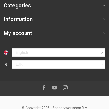
Categories
Information
My account
Select language
€
Select currency
Follow us on:
Facebook
Youtube
Instagram
© Copyright 2026
-
Sceneryworkshop B.V.