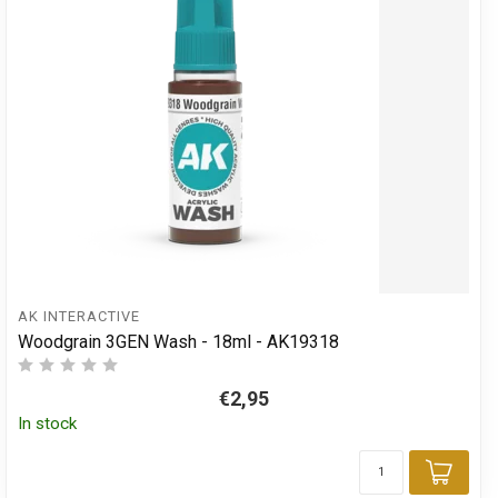
AK INTERACTIVE
Woodgrain 3GEN Wash - 18ml - AK19318
€2,95
In stock
Add 