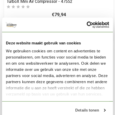
TurboX Mini Air Compressor - 47552
€79,94
In stock
Add
Deze website maakt gebruik van cookies
We gebruiken cookies om content en advertenties te
personaliseren, om functies voor social media te bieden
en om ons websiteverkeer te analyseren. Ook delen we
informatie over uw gebruik van onze site met onze
partners voor social media, adverteren en analyse. Deze
partners kunnen deze gegevens combineren met andere
informatie die u aan ze heeft verstrekt of die ze hebben
verzameld op basis van uw gebruik van hun services.
Details tonen