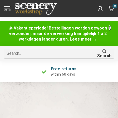
0
MENU
☀️ Vakantieperiode! Bestellingen worden gewoon
verzonden, maar de verwerking kan tijdelijk 1 à 2
werkdagen langer duren. Lees meer →
Search
Free returns
within 60 days