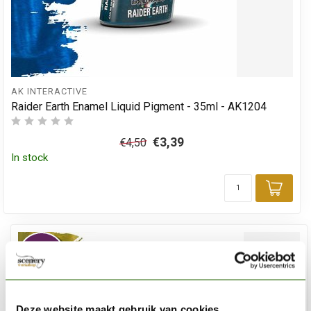
AK INTERACTIVE
Raider Earth Enamel Liquid Pigment - 35ml - AK1204
€3,39
€4,50
In stock
Add 
%
-25
Deze website maakt gebruik van cookies