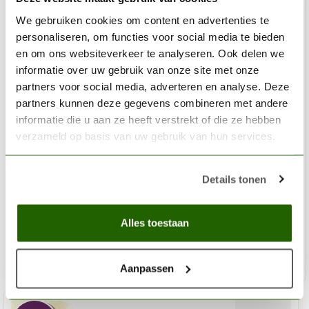
We gebruiken cookies om content en advertenties te
personaliseren, om functies voor social media te bieden
en om ons websiteverkeer te analyseren. Ook delen we
informatie over uw gebruik van onze site met onze
partners voor social media, adverteren en analyse. Deze
partners kunnen deze gegevens combineren met andere
informatie die u aan ze heeft verstrekt of die ze hebben
verzameld op basis van uw gebruik van hun services.
AK INTERACTIVE
Greenskin Soil Enamel Liquid Pigment - 35ml - AK1205
Details tonen
€3,39
€4,50
Alles toestaan
In stock
Add
Aanpassen