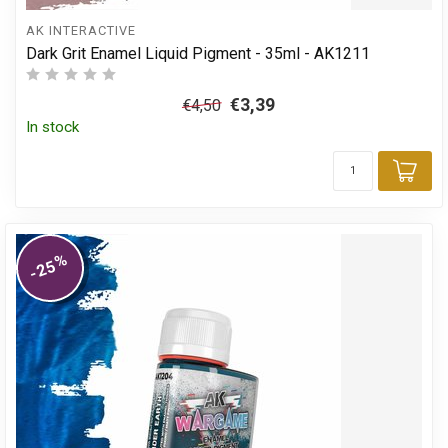
AK INTERACTIVE
Dark Grit Enamel Liquid Pigment - 35ml - AK1211
€3,39
€4,50
In stock
Add
%
-25