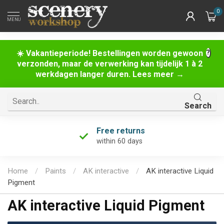
0
MENU
☀️ Vakantieperiode! Bestellingen worden gewoon
verzonden, maar de verwerking kan tijdelijk 1 à 2
werkdagen langer duren. Lees meer →
Search
Free returns
within 60 days
Home
/
Paints
/
AK interactive
/
AK interactive Liquid
Pigment
AK interactive Liquid Pigment