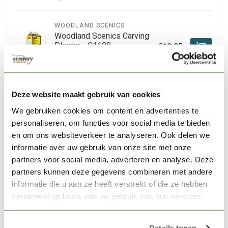
WOODLAND SCENICS
Woodland Scenics Carving
Plaster - C1198
€19,95
Op voorraad
Deze website maakt gebruik van cookies
WOODLAND SCENICS
Woodland Scenics
We gebruiken cookies om content en advertenties te
Weathered Rock Mold -
personaliseren, om functies voor social media te bieden
€14,10
C1238
en om ons websiteverkeer te analyseren. Ook delen we
informatie over uw gebruik van onze site met onze
Niet op voorraad
partners voor social media, adverteren en analyse. Deze
partners kunnen deze gegevens combineren met andere
WOODLAND SCENICS
informatie die u aan ze heeft verstrekt of die ze hebben
Woodland Scenics Surface
verzameld op basis van uw gebruik van hun services.
Rocks - WLS-C1231
€14,10
Op voorraad
Details tonen