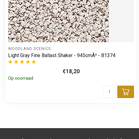
WOODLAND SCENICS
Light Gray Fine Ballast Shaker - 945cmÂ³ - B1374
€18,20
Op voorraad
Toe