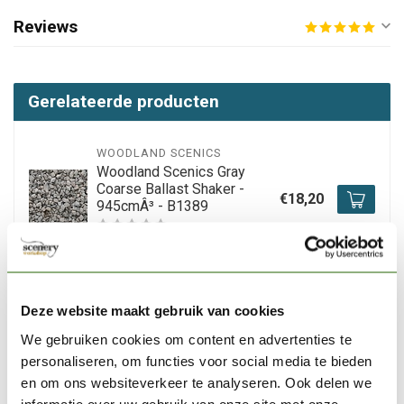
Reviews
Gerelateerde producten
WOODLAND SCENICS
Woodland Scenics Gray
Coarse Ballast Shaker -
€18,20
945cmÂ³ - B1389
Niet op voorraad
WOODLAND SCENICS
Deze website maakt gebruik van cookies
Woodland Scenics Gray
Blend Coarse Ballast
We gebruiken cookies om content en advertenties te
€18,20
Shaker - 945cmÂ³ - B1395
personaliseren, om functies voor social media te bieden
en om ons websiteverkeer te analyseren. Ook delen we
Niet op voorraad
informatie over uw gebruik van onze site met onze