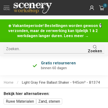
0
MENU
☀️ Vakantieperiode! Bestellingen worden gewoon
verzonden, maar de verwerking kan tijdelijk 1 à 2
werkdagen langer duren. Lees meer →
Zoeken
Gratis retourneren
binnen 60 dagen
Home
/
Light Gray Fine Ballast Shaker - 945cm³ - B1374
Bekijk hier alternatieven:
Ruwe Materialen
Zand, stenen