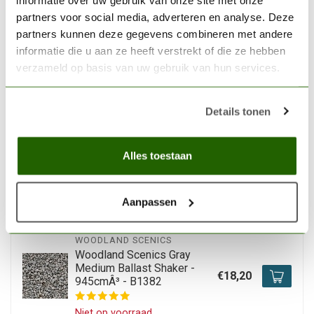
partners voor social media, adverteren en analyse. Deze
WOODLAND SCENICS
partners kunnen deze gegevens combineren met andere
Woodland Scenics
informatie die u aan ze heeft verstrekt of die ze hebben
Boulders - WLS-C1232
€14,10
verzameld op basis van uw gebruik van hun services.
Op voorraad
Details tonen
WOODLAND SCENICS
Woodland Scenics Natural
Stone - All Game Terrain -
Alles toestaan
€7,20
159 cm³ - WLS-G6545
Op voorraad
Aanpassen
WOODLAND SCENICS
Woodland Scenics Gray
Medium Ballast Shaker -
€18,20
945cmÂ³ - B1382
Niet op voorraad