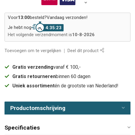
Voor
13:00
besteld?
Vandaag verzonden!
Je hebt nog
4:35:23
Het volgende verzendmoment is
10-8-2026
Toevoegen om te vergelijken
Deel dit product
Gratis verzending
vanaf € 100,-
Gratis retourneren
binnen 60 dagen
Uniek assortiment
én de grootste van Nederland!
Productomschrijving
Specificaties