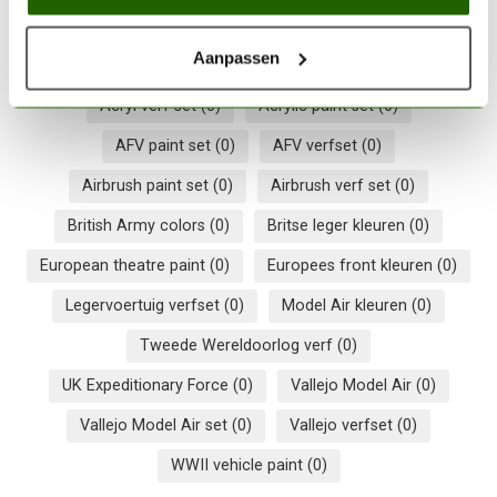
Aanpassen
17ml paint pots
(0)
17ml verfpotjes
(0)
Acryl verf set
(0)
Acrylic paint set
(0)
AFV paint set
(0)
AFV verfset
(0)
Airbrush paint set
(0)
Airbrush verf set
(0)
British Army colors
(0)
Britse leger kleuren
(0)
European theatre paint
(0)
Europees front kleuren
(0)
Legervoertuig verfset
(0)
Model Air kleuren
(0)
Tweede Wereldoorlog verf
(0)
UK Expeditionary Force
(0)
Vallejo Model Air
(0)
Vallejo Model Air set
(0)
Vallejo verfset
(0)
WWII vehicle paint
(0)