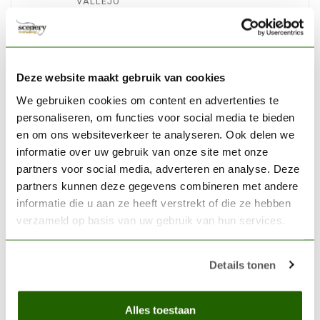
VALLEJO
Vallejo Model Air Rust &
Chipping Effects - 8
€24,06
kleuren - 17ml - 71186
Niet op voorraad
Deze website maakt gebruik van cookies
We gebruiken cookies om content en advertenties te
AK INTERACTIVE
personaliseren, om functies voor social media te bieden
AK interactive Exhaust
en om ons websiteverkeer te analyseren. Ook delen we
Stains Weathering Set -
informatie over uw gebruik van onze site met onze
AIR series - 5x35ml -
€18,75
partners voor social media, adverteren en analyse. Deze
AK2037
partners kunnen deze gegevens combineren met andere
informatie die u aan ze heeft verstrekt of die ze hebben
Op voorraad
verzameld op basis van uw gebruik van hun services.
VALLEJO
Vallejo Model Air Sand
Details tonen
(Ivory) - 17ml - 71075
€3,06
Niet op voorraad
Alles toestaan