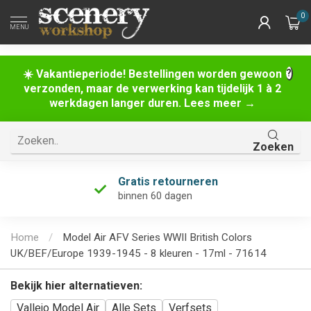
0
MENU
☀️ Vakantieperiode! Bestellingen worden gewoon
verzonden, maar de verwerking kan tijdelijk 1 à 2
werkdagen langer duren. Lees meer →
Zoeken
Gratis retourneren
binnen 60 dagen
Home
/
Model Air AFV Series WWII British Colors
UK/BEF/Europe 1939-1945 - 8 kleuren - 17ml - 71614
Bekijk hier alternatieven:
Vallejo Model Air
Alle Sets
Verfsets