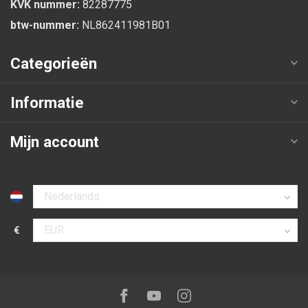
KVK nummer:
82287775
btw-nummer:
NL862411981B01
Categorieën
Informatie
Mijn account
Selecteer taal
€
Selecteer valuta
Volg ons op:
Facebook
Youtube
Instagram