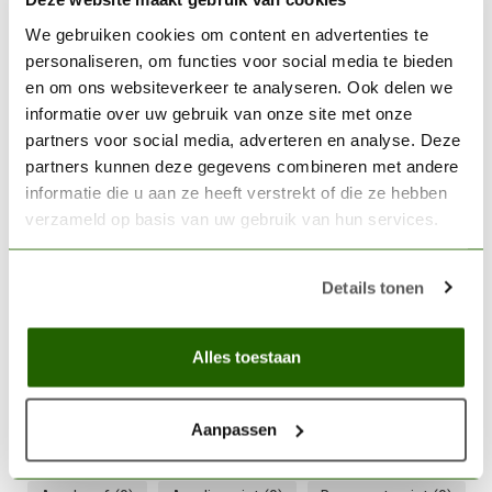
VALLEJO
Vallejo Game Color Moon
We gebruiken cookies om content en advertenties te
Yellow - 18ml - 72005
€3,06
personaliseren, om functies voor social media te bieden
en om ons websiteverkeer te analyseren. Ook delen we
Op voorraad
informatie over uw gebruik van onze site met onze
partners voor social media, adverteren en analyse. Deze
VALLEJO
partners kunnen deze gegevens combineren met andere
Vallejo Model Color White
informatie die u aan ze heeft verstrekt of die ze hebben
-18ml - 70951
€2,89
verzameld op basis van uw gebruik van hun services.
Op voorraad
Details tonen
VALLEJO
Vallejo Game Color Off
White - 18ml - 72101
Alles toestaan
€3,20
Op voorraad
Aanpassen