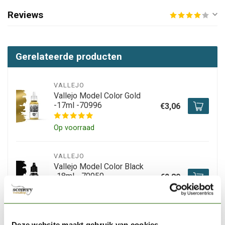
Reviews
Gerelateerde producten
VALLEJO
Vallejo Model Color Gold
-17ml -70996
€3,06
Op voorraad
VALLEJO
Vallejo Model Color Black
-18ml - 70950
€2,89
Op voorraad
Deze website maakt gebruik van cookies