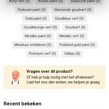
Acryl verf
(0)
Acrylic paint
(0)
Basecoat paint
(0)
Drybrush paint
(0)
Glanzende goudverf
(0)
Gold paint
(0)
Goudkleur verf
(0)
Goudkleurige verf
(0)
Goudverf
(0)
Metallic paint
(0)
Metallic verf
(0)
Miniatuur schilderen
(0)
Polished gold paint
(0)
Premium verf
(0)
Vallejo
(0)
Vragen over dit product?
Of heb je hulp nodig met het afrekenen?
Laat het ons dan weten, we helpen je graag.
Recent bekeken