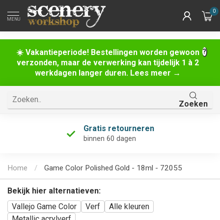
0
MENU
☀️ Vakantieperiode! Bestellingen worden gewoon
verzonden, maar de verwerking kan tijdelijk 1 à 2
werkdagen langer duren. Lees meer →
Zoeken
Gratis retourneren
binnen 60 dagen
Home
/
Game Color Polished Gold - 18ml - 72055
Bekijk hier alternatieven:
Vallejo Game Color
Verf
Alle kleuren
Metallic acrylverf