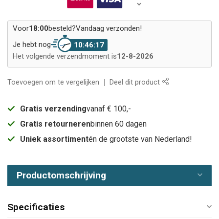
Voor
18:00
besteld?
Vandaag verzonden!
Je hebt nog
10:46:17
Het volgende verzendmoment is
12-8-2026
Toevoegen om te vergelijken
Deel dit product
Gratis verzending
vanaf € 100,-
Gratis retourneren
binnen 60 dagen
Uniek assortiment
én de grootste van Nederland!
Productomschrijving
Specificaties