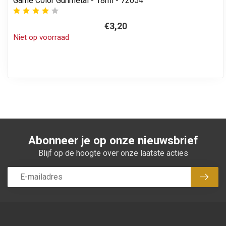
Game Color Gunmetal - 18ml - 72054
€3,20
Niet op voorraad
Abonneer je op onze nieuwsbrief
Blijf op de hoogte over onze laatste acties
Abon