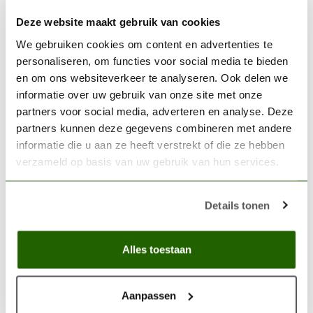
VALLEJO
Deze website maakt gebruik van cookies
Vallejo Game Color Wash
We gebruiken cookies om content en advertenties te
Black Shade - 18ml - 73201
€3,06
personaliseren, om functies voor social media te bieden
en om ons websiteverkeer te analyseren. Ook delen we
Op voorraad
informatie over uw gebruik van onze site met onze
partners voor social media, adverteren en analyse. Deze
VALLEJO
partners kunnen deze gegevens combineren met andere
Vallejo Game Color Silver -
informatie die u aan ze heeft verstrekt of die ze hebben
18ml - 72052
€3,20
verzameld op basis van uw gebruik van hun services.
Op voorraad
Details tonen
Acryl verf
(0)
Acrylic paint
(0)
acrylverf 18ml
(0)
Alles toestaan
Basecoat paint
(0)
Donker verf
(0)
donker zilveren verf
(0)
eyedropper verf
(0)
Aanpassen
Game color paint
(0)
game color verf
(0)