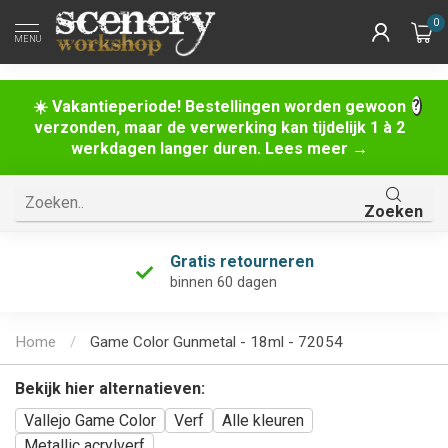
0
MENU
☀️ Vakantieperiode! Bestellingen worden gewoon
verzonden, maar de verwerking kan tijdelijk 1 à 2
werkdagen langer duren. Lees meer →
Zoeken
Gratis retourneren
binnen 60 dagen
Home
/
Game Color Gunmetal - 18ml - 72054
Bekijk hier alternatieven:
Vallejo Game Color
Verf
Alle kleuren
Metallic acrylverf