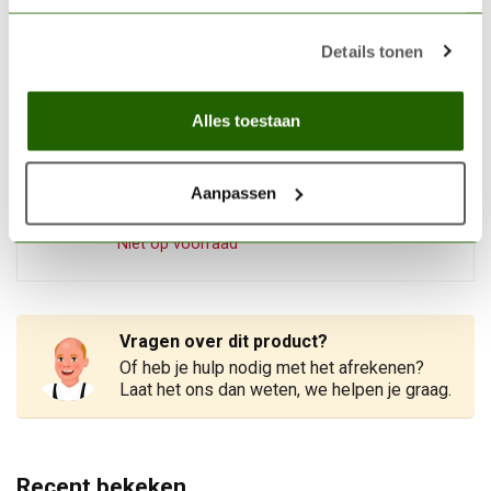
Black - 200ml - 74602
€15,42
Details tonen
Op voorraad
Alles toestaan
WOODLAND SCENICS
Woodland Scenics
Outcroppings Rock Mold -
€14,10
Aanpassen
C1230
Niet op voorraad
Vragen over dit product?
Of heb je hulp nodig met het afrekenen?
Laat het ons dan weten, we helpen je graag.
Recent bekeken