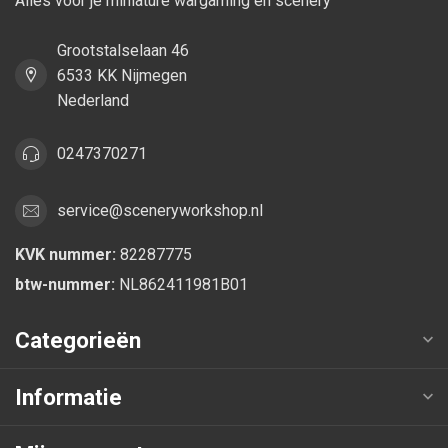
Alles voor je miniature wargaming en scenery
Grootstalselaan 46
6533 KK Nijmegen
Nederland
0247370271
service@sceneryworkshop.nl
KVK nummer:
82287775
btw-nummer:
NL862411981B01
Categorieën
Informatie