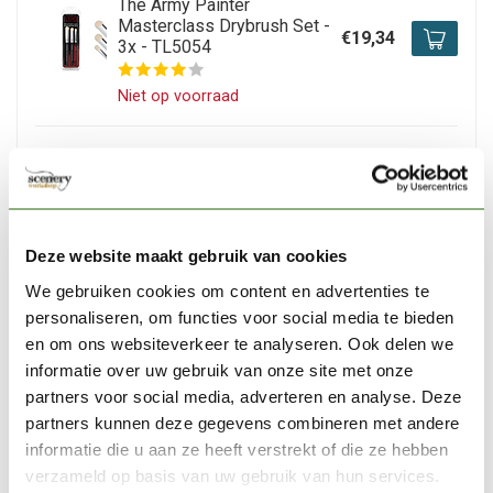
The Army Painter
Masterclass Drybrush Set -
€19,34
3x - TL5054
Niet op voorraad
THE ARMY PAINTER
The Army Painter Hobby
Super Detail - BR7016
€4,82
Niet op voorraad
Deze website maakt gebruik van cookies
We gebruiken cookies om content en advertenties te
MILLIPUT
personaliseren, om functies voor social media te bieden
Milliput Yellow-Grey - MIL
en om ons websiteverkeer te analyseren. Ook delen we
01
€7,20
informatie over uw gebruik van onze site met onze
partners voor social media, adverteren en analyse. Deze
Op voorraad
partners kunnen deze gegevens combineren met andere
informatie die u aan ze heeft verstrekt of die ze hebben
VALLEJO
verzameld op basis van uw gebruik van hun services.
Vallejo Surface Primer