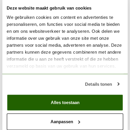
Op voorraad
Deze website maakt gebruik van cookies
VALLEJO
We gebruiken cookies om content en advertenties te
Vallejo Airbrush cleaner -
personaliseren, om functies voor social media te bieden
200ml - 71199
€9,21
en om ons websiteverkeer te analyseren. Ook delen we
informatie over uw gebruik van onze site met onze
Op voorraad
partners voor social media, adverteren en analyse. Deze
partners kunnen deze gegevens combineren met andere
SCENERY WORKSHOP
informatie die u aan ze heeft verstrekt of die ze hebben
Scenery Workshop Pipet
verzameld op basis van uw gebruik van hun services.
Medium - 12x - SW21003
€2,69
Niet op voorraad
Details tonen
Alles toestaan
180ml spray can
(0)
180ml spuitbus
(0)
ABS coating
(0)
ABS primer
(0)
gray primer
(0)
Aanpassen
grijze grondverf
(0)
kleine model primer
(0)