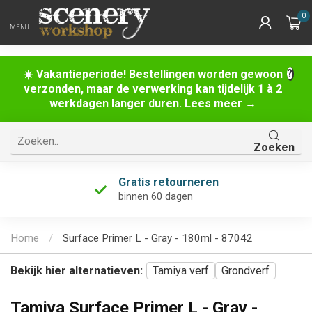
0
MENU
☀️ Vakantieperiode! Bestellingen worden gewoon
verzonden, maar de verwerking kan tijdelijk 1 à 2
werkdagen langer duren. Lees meer →
Zoeken
Gratis retourneren
binnen 60 dagen
Home
/
Surface Primer L - Gray - 180ml - 87042
Bekijk hier alternatieven:
Tamiya verf
Grondverf
Tamiya Surface Primer L - Gray -