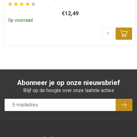
€12,49
Op voorraad
Toe
Abonneer je op onze nieuwsbrief
Blijf op de hoogte over onze laatste acties
Abon