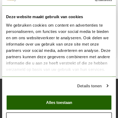
THE ARMY PAINTER
Deze website maakt gebruik van cookies
Detail Brush - BR7005
We gebruiken cookies om content en advertenties te
€7,49
personaliseren, om functies voor social media te bieden
Niet op voorraad
en om ons websiteverkeer te analyseren. Ook delen we
informatie over uw gebruik van onze site met onze
partners voor social media, adverteren en analyse. Deze
partners kunnen deze gegevens combineren met andere
informatie die u aan ze heeft verstrekt of die ze hebben
verzameld op basis van uw gebruik van hun services.
Details tonen
Abonneer je op onze nieuwsbrief
Blijf op de hoogte over onze laatste acties
Alles toestaan
Abon