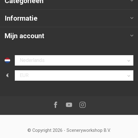
Categorieën
Informatie
Mijn account
Selecteer taal
€
Selecteer valuta
Volg ons op:
Facebook
Youtube
Instagram
© Copyright 2026
-
Sceneryworkshop B.V.