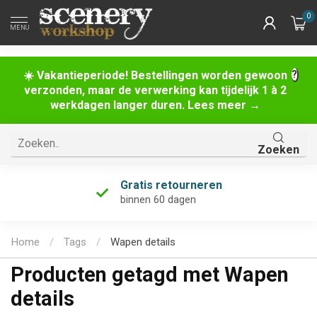
0
MENU
☀️ Vakantieperiode! Bestellingen worden gewoon
verzonden, maar de verwerking kan tijdelijk 1 à 2
werkdagen langer duren. Lees meer →
Zoeken
Gratis retourneren
binnen 60 dagen
Home
/
Tags
/
Wapen details
Producten getagd met Wapen
details