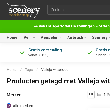
Zoekterm
☀️ Vakantieperiode! Bestellingen worden
Home
Verf
Penselen
Airbrush
Scenery
Gratis verzending
Gratis 
vanaf € 100,-
binnen 6
Home
/
Tags
/
Vallejo witteroed
Producten getagd met Vallejo wi
1
Pr
Merken
Alle merken