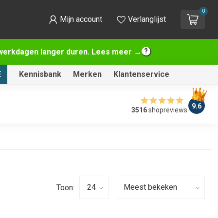
0
Mijn account
Verlanglijst
2 werkdagen langer duren. Lees meer →
E
Kennisbank
Merken
Klantenservice
9.6
3516
shopreviews
Toon: