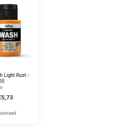
 Light Rust -
05
€5,73
voorraad