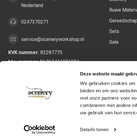
Nederland
Ruwe Materi
Gereedscha
0247370271
Sets
service@sceneryworkshop.nl
Sale
KVK nummer:
82287775
btw-nummer:
NL862411981B01
Deze website maakt gebru
We gebruiken cookies om c
bieden en om ons websitev
met onze partners voor so
combineren met andere inf
uw gebruik van hun servic
Details tonen