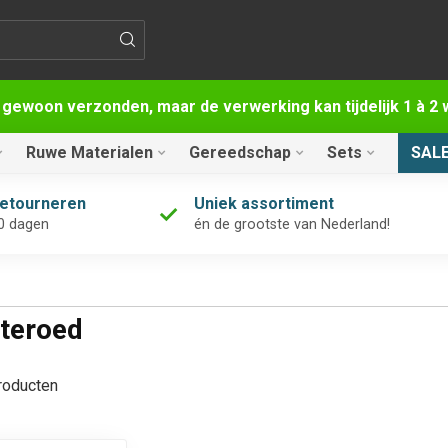
 gewoon verzonden, maar de verwerking kan tijdelijk 1 à 
Ruwe Materialen
Gereedschap
Sets
SAL
retourneren
Uniek assortiment
0 dagen
én de grootste van Nederland!
tteroed
oducten