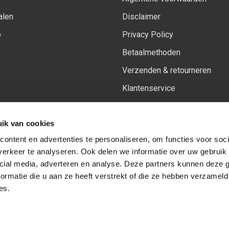
alen
Disclaimer
p
Privacy Policy
Betaalmethoden
Verzenden & retourneren
Klantenservice
Sitemap
ik van cookies
Het vernieuwde Insiders spa
ontent en advertenties te personaliseren, om functies voor soci
erkeer te analyseren. Ook delen we informatie over uw gebruik 
cial media, adverteren en analyse. Deze partners kunnen deze
Volg ons op:
Facebook
Youtube
Instagram
ormatie die u aan ze heeft verstrekt of die ze hebben verzameld
es.
© Copyright 2026
-
Sceneryworkshop B.V.